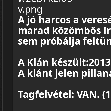
A jó harcos a veres
marad közömbös ir
sem próbálja feltün
A Klán készült:2013
A klánt jelen pilla
Tagfelvétel: VAN. (1