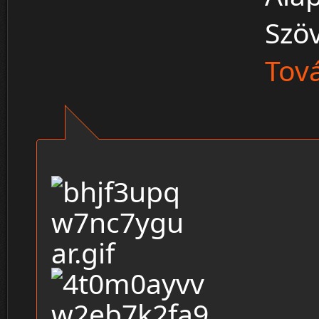
Szö
Tová