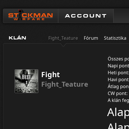
ACCOUNT
Fight_Teature
Fórum
Statisztika
KLÁN
Összes p
Napi pon
Fight
Heti pont
Havi pont
Fight_Teature
Átlag pon
CW pont:
A klán fe
Alap
Alap