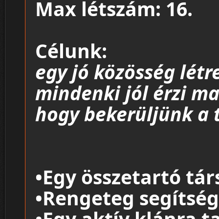
Max létszám: 16.
Célunk:
egy jó közösség lét
mindenki jól érzi m
hogy bekerüljünk a 
•Egy összetartó tár
•Rengeteg segítség
•Egy aktív klánra ta