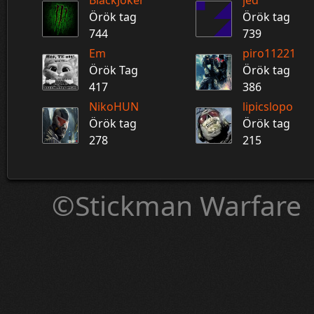
BlackJoker
jed
Örök tag
Örök tag
744
739
Em
piro11221
Örök Tag
Örök tag
417
386
NikoHUN
lipicslopo
Örök tag
Örök tag
278
215
©Stickman Warfare