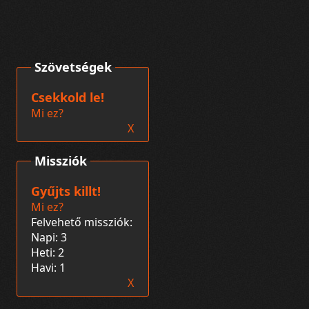
Szövetségek
Csekkold le!
Mi ez?
X
Missziók
Gyűjts killt!
Mi ez?
Felvehető missziók:
Napi: 3
Heti: 2
Havi: 1
X