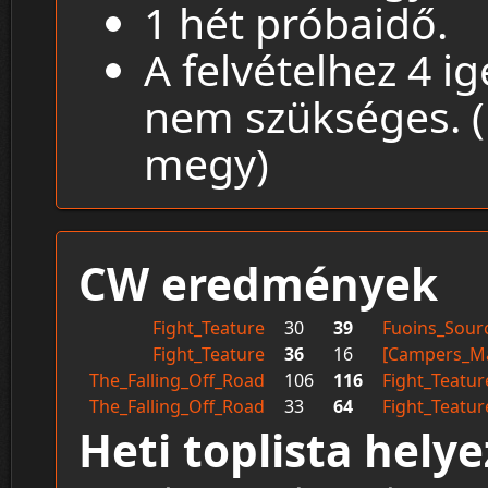
1 hét próbaidő.
A felvételhez 4 ig
nem szükséges. (
megy)
CW eredmények
Fight_Teature
30
39
Fuoins_Sour
Fight_Teature
36
16
[Campers_Ma
The_Falling_Off_Road
106
116
Fight_Teatur
The_Falling_Off_Road
33
64
Fight_Teatur
Heti toplista hely