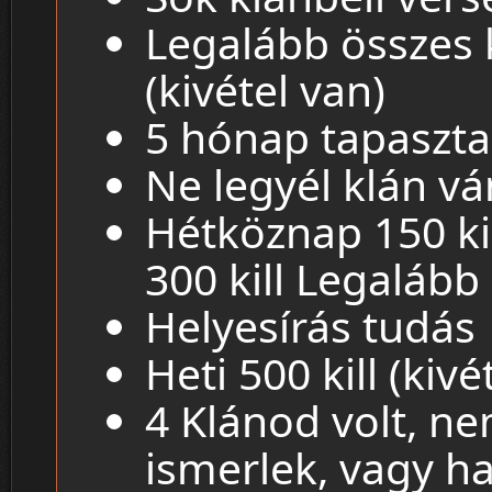
Legalább összes 
(kivétel van)
5 hónap tapasztal
Ne legyél klán v
Hétköznap 150 ki
300 kill Legalább 
Helyesírás tudás
Heti 500 kill (kivé
4 Klánod volt, ne
ismerlek, vagy h