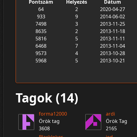
Pontszám
Helyezés
Dátum
64
2
2020-04-27
933
9
2014-06-02
7498
3
2013-11-25
8635
2
2013-11-18
5816
5
2013-11-11
6468
7
2013-11-04
9573
4
2013-10-28
5968
5
2013-10-21
Tagok (14)
forma12000
ardi
Örök tag
Örök Tag
3608
2165