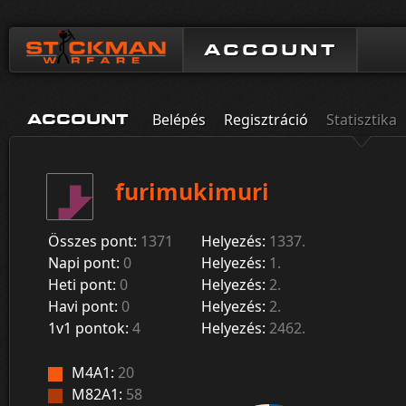
ACCOUNT
Belépés
Regisztráció
Statisztika
ACCOUNT
furimukimuri
Összes pont:
1371
Helyezés:
1337.
Napi pont:
0
Helyezés:
1.
Heti pont:
0
Helyezés:
2.
Havi pont:
0
Helyezés:
2.
1v1 pontok:
4
Helyezés:
2462.
M4A1:
20
M82A1:
58