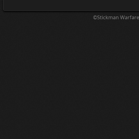
©Stickman Warfar