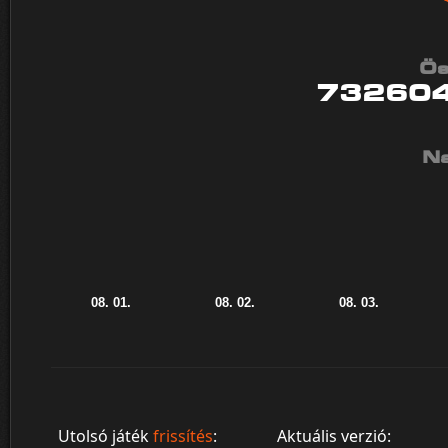
Ös
73260
Na
Utolsó játék
frissítés
:
Aktuális verzió: