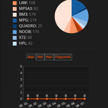
LAW:
108
MP5A3:
82
BM3:
579
MPG:
219
QUADRO:
25
NOOB:
170
X72:
68
HPL:
42