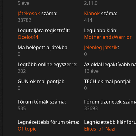
5 éve
2.11.0
Játékosok
száma:
Klánok
száma:
38782
414
Legutoljára regisztrált:
Legújabb klán:
Ocelot44
MotherlandsWarrior
Ma belépett a játékba:
Jelenleg játszik
:
0
0
Legtöbb online egyszerre:
Az oldal legaktívabb n
202
13 éve
GUN-ok mai pontjai:
TECH-ek mai pontjai:
0
0
Fórum témák száma:
Fórum üzenetek szám
535
33693
Legnézettebb fórum téma:
Legnézettebb klánfór
Offtopic
Elites_of_Nazi