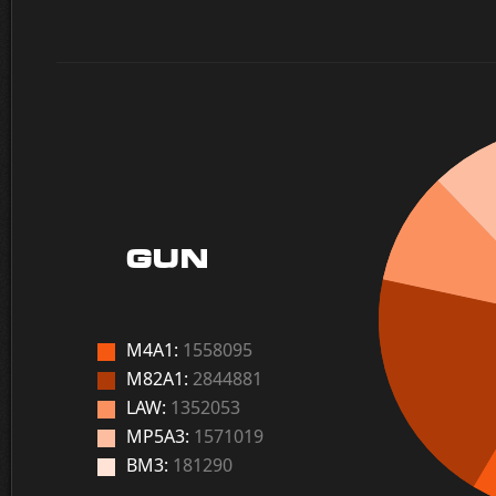
GUN
M4A1:
1558095
M82A1:
2844881
LAW:
1352053
MP5A3:
1571019
BM3:
181290