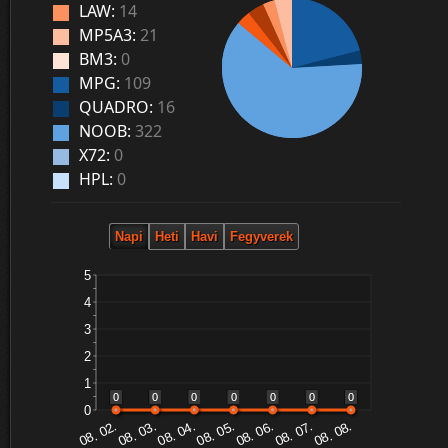
LAW:
14
MP5A3:
21
BM3:
0
MPG:
109
QUADRO:
16
NOOB:
322
X72:
0
HPL:
0