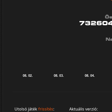
Ös
73260
Na
Utolsó játék
frissítés
:
Aktuális verzió: