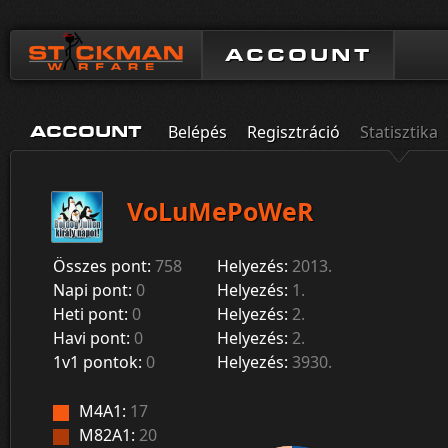
ACCOUNT
Belépés
Regisztráció
Statisztika
ACCOUNT
VoLuMePoWeR
Összes pont:
758
Helyezés:
2013.
Napi pont:
0
Helyezés:
1.
Heti pont:
0
Helyezés:
2.
Havi pont:
0
Helyezés:
2.
1v1 pontok:
0
Helyezés:
3930.
M4A1:
17
M82A1:
20