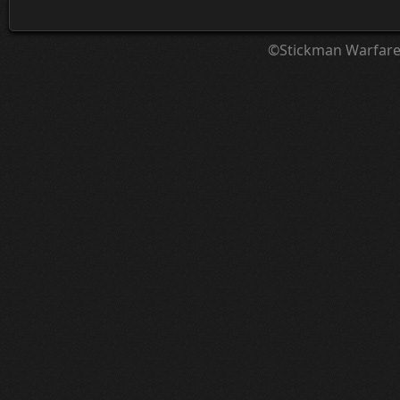
©Stickman Warfar