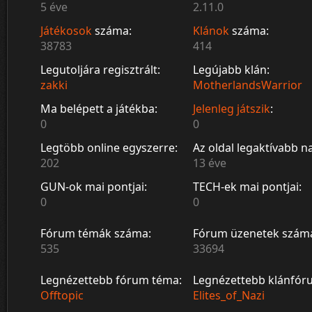
5 éve
2.11.0
Játékosok
száma:
Klánok
száma:
38783
414
Legutoljára regisztrált:
Legújabb klán:
zakki
MotherlandsWarrior
Ma belépett a játékba:
Jelenleg játszik
:
0
0
Legtöbb online egyszerre:
Az oldal legaktívabb n
202
13 éve
GUN-ok mai pontjai:
TECH-ek mai pontjai:
0
0
Fórum témák száma:
Fórum üzenetek szám
535
33694
Legnézettebb fórum téma:
Legnézettebb klánfór
Offtopic
Elites_of_Nazi