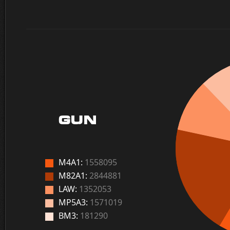
GUN
M4A1:
1558095
M82A1:
2844881
LAW:
1352053
MP5A3:
1571019
BM3:
181290