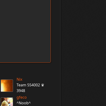
Nix
Team 554002 ♛
3948
gfeco
^Noob^