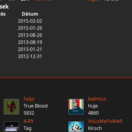
ések
zés
Dátum
2015-02-02
2015-01-26
2013-08-26
2013-08-19
2013-01-21
2012-12-31
Falyz
balintus
True Blood
hüje
5832
4860
A-RY
VoLuMePoWeR
Tag
Kirsch