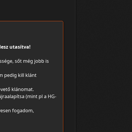
esz utasítva!
össége, sőt még jobb is
 pedig kill klánt
követő klánomat.
jraalapítsa (mint pl a HG-
ívesen fogadom,