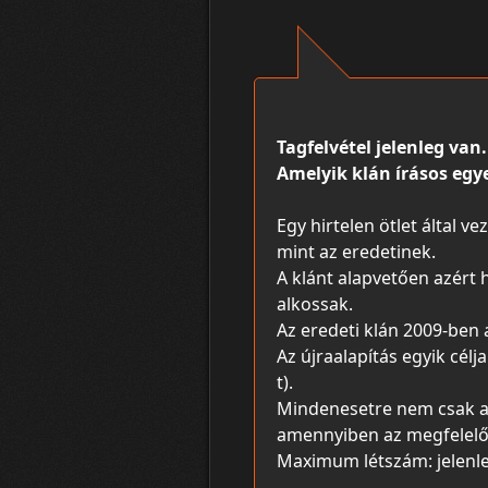
Tagfelvétel jelenleg van.
Amelyik klán írásos egye
Egy hirtelen ötlet által 
mint az eredetinek.
A klánt alapvetően azért 
alkossak.
Az eredeti klán 2009-ben a
Az újraalapítás egyik célj
t).
Mindenesetre nem csak a 
amennyiben az megfelelő
Maximum létszám: jelenleg