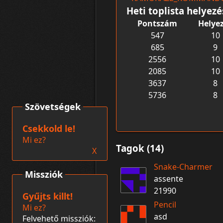
Heti toplista helyez
Pontszám
Helye
547
10
685
9
2556
10
2085
10
3637
8
5736
8
Szövetségek
Csekkold le!
Mi ez?
Tagok (14)
X
Snake-Charmer
Missziók
assente
21990
Gyűjts killt!
Pencil
Mi ez?
asd
Felvehető missziók: