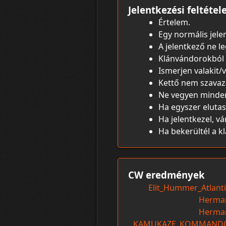
Jelentkezési feltétel
Értelem.
Egy normális jele
A jelentkező ne l
Klánvándorokból
Ismerjen valakit/v
Kettő nem szavaza
Ne vegyen mindent
Ha egyszer eluta
Ha jelentkezel, v
Ha bekerültél a k
CW eredmények
Elit_Hummer_Atlanti
Herma
Herma
KAMUKAZE_KOMMAND