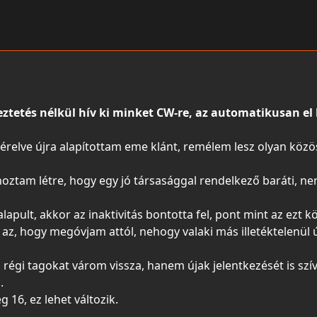
ztetés nélkül hív ki minket CW-re, az automatikusan el l
vezérelve újra alapítottam eme klánt, remélem lesz olyan köz
hoztam létre, hogy egy jó társasággal rendelkező baráti, nem
lapult, akkor az inaktivitás bontotta fel, pont mint az ezt 
a az, hogy megóvjam attól, nehogy valaki más illetéktelenül ú
régi tagokat várom vissza, hanem újak jelentkezését is sz
.
 16, ez lehet változik.