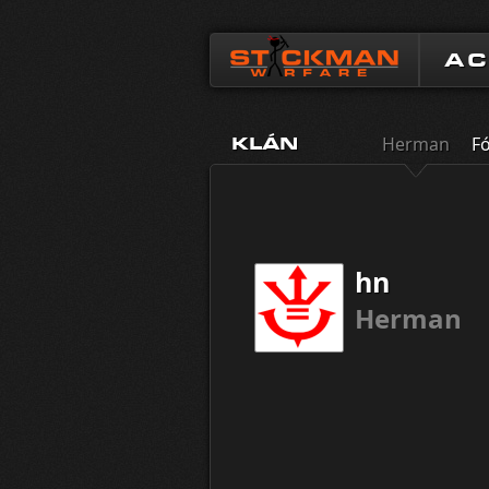
A
Herman
F
KLÁN
hn
Herman