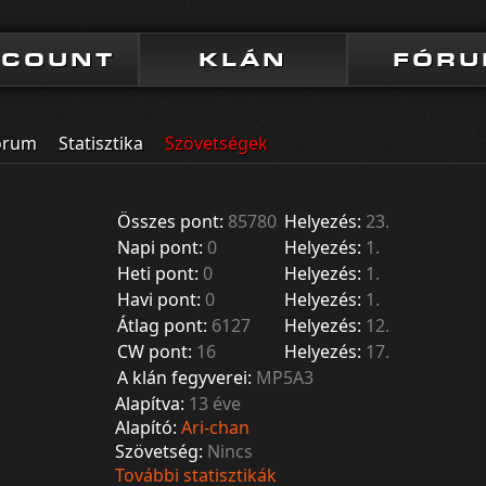
CCOUNT
KLÁN
FÓR
órum
Statisztika
Szövetségek
Összes pont:
85780
Helyezés:
23.
Napi pont:
0
Helyezés:
1.
Heti pont:
0
Helyezés:
1.
Havi pont:
0
Helyezés:
1.
Átlag pont:
6127
Helyezés:
12.
CW pont:
16
Helyezés:
17.
A klán fegyverei:
MP5A3
Alapítva:
13 éve
Alapító:
Ari-chan
Szövetség:
Nincs
További statisztikák