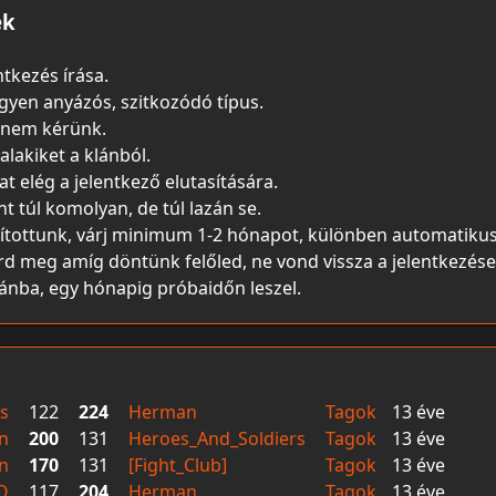
ek
ntkezés írása.
egyen anyázós, szitkozódó típus.
 nem kérünk.
alakiket a klánból.
t elég a jelentkező elutasítására.
 túl komolyan, de túl lazán se.
sítottunk, várj minimum 1-2 hónapot, különben automatikus
árd meg amíg döntünk felőled, ne vond vissza a jelentkezése
lánba, egy hónapig próbaidőn leszel.
s
122
224
Herman
Tagok
13 éve
n
200
131
Heroes_And_Soldiers
Tagok
13 éve
n
170
131
[Fight_Club]
Tagok
13 éve
O
117
204
Herman
Tagok
13 éve