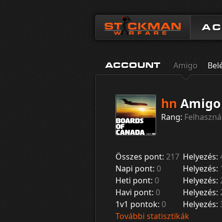
A
Amigo
Bel
ACCOUNT
hn
Amigo
Rang:
Felhaszná
Összes pont:
217
Helyezés:
Napi pont:
0
Helyezés:
Heti pont:
0
Helyezés:
Havi pont:
0
Helyezés:
1v1 pontok:
0
Helyezés:
További statisztikák