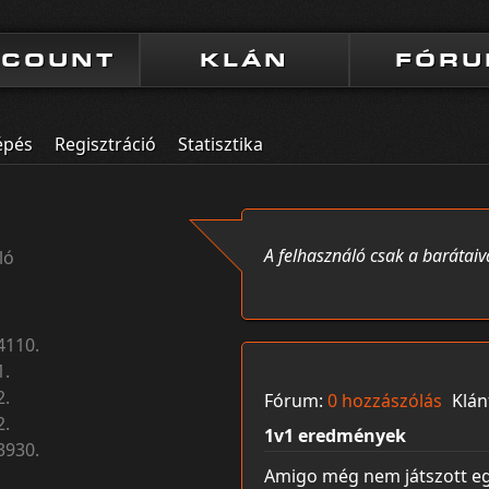
CCOUNT
KLÁN
FÓR
épés
Regisztráció
Statisztika
A felhasználó csak a barátaiv
ló
4110.
1.
2.
Fórum:
0 hozzászólás
Klán
2.
1v1 eredmények
3930.
Amigo még nem játszott egy