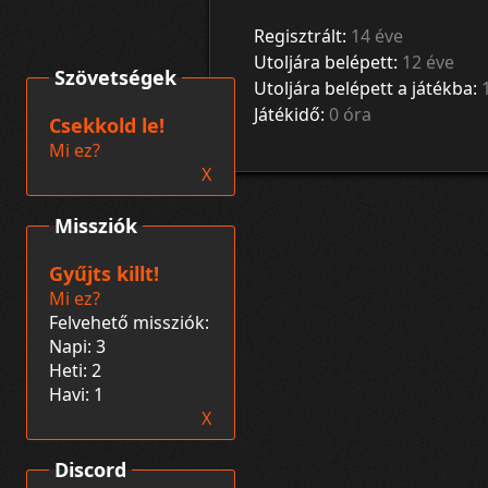
Regisztrált:
14 éve
Utoljára belépett:
12 éve
Szövetségek
Utoljára belépett a játékba:
Játékidő:
0 óra
Csekkold le!
Mi ez?
X
Missziók
Gyűjts killt!
Mi ez?
Felvehető missziók:
Napi: 3
Heti: 2
Havi: 1
X
Discord