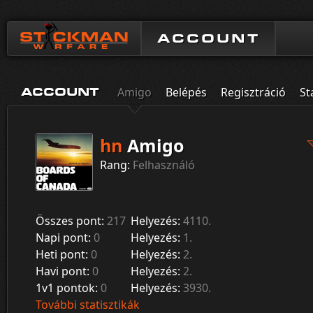
ACCOUNT
Amigo
Belépés
Regisztráció
St
ACCOUNT
hn
Amigo
Rang:
Felhasználó
Összes pont:
217
Helyezés:
4110.
Napi pont:
0
Helyezés:
1.
Heti pont:
0
Helyezés:
2.
Havi pont:
0
Helyezés:
2.
1v1 pontok:
0
Helyezés:
3930.
További statisztikák