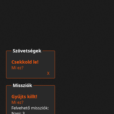
Szövetségek
Csekkold le!
Mi ez?
X
Missziók
Gyűjts killt!
Mi ez?
Felvehető missziók:
Napi: 3