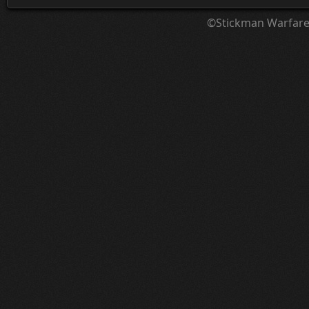
©Stickman Warfar