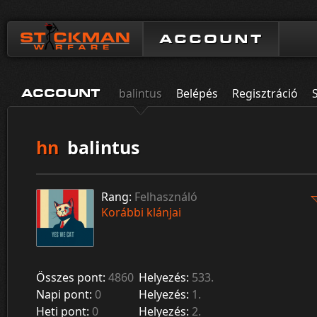
ACCOUNT
balintus
Belépés
Regisztráció
ACCOUNT
hn
balintus
Rang:
Felhasználó
Korábbi klánjai
Összes pont:
4860
Helyezés:
533.
Napi pont:
0
Helyezés:
1.
Heti pont:
0
Helyezés:
2.