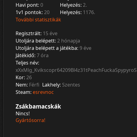
Havi pont:
0
Helyezés:
2.
1v1 pontok:
20
Helyezés:
1176.
További statisztikák
Regisztrált:
15 éve
Utoljára belépett:
2 hónapja
Utoljára belépett a játékba:
9 éve
Játékidő:
7 óra
Teljes név:
xXxMlg_Kvikscopr64209Bl4z31tPeachFuckaSpypyr
Kor:
26
Nem:
Férfi
Lakhely:
Szentes
Steam:
esrevnoc
Zsákbamacskák
Nincs!
Gyártósorra!