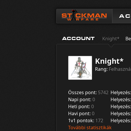
A
Knight*
Be
ACCOUNT
Knight*
Rang:
Felhaszná
Összes pont:
5742
Helyezés
Napi pont:
0
Helyezés
Heti pont:
0
Helyezés
Havi pont:
0
Helyezés
1v1 pontok:
172
Helyezés
További statisztikák