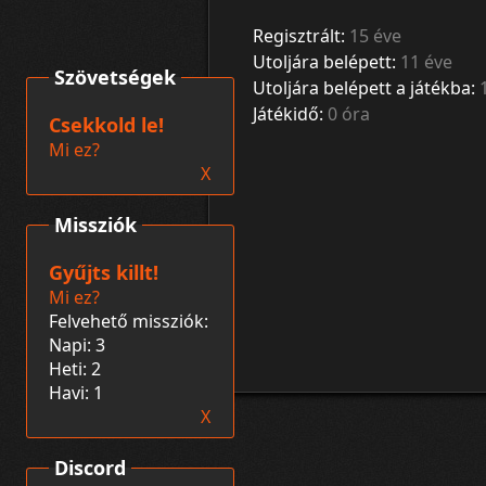
Regisztrált:
15 éve
Utoljára belépett:
11 éve
Szövetségek
Utoljára belépett a játékba:
Játékidő:
0 óra
Csekkold le!
Mi ez?
X
Missziók
Gyűjts killt!
Mi ez?
Felvehető missziók:
Napi: 3
Heti: 2
Havi: 1
X
Discord