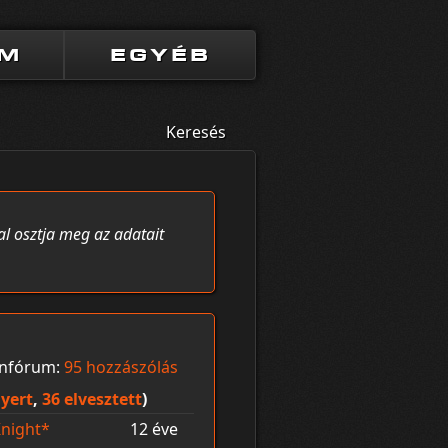
UM
EGYÉB
Keresés
al osztja meg az adatait
ánfórum:
95 hozzászólás
yert
,
36 elvesztett
)
night*
12 éve