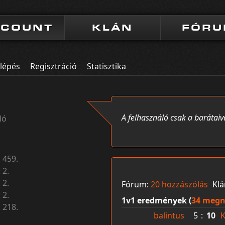
CCOUNT
KLÁN
FÓR
lépés
Regisztráció
Statisztika
A felhasználó csak a barátaiv
ló
:
459.
:
2.
:
2.
Fórum:
20 hozzászólás
Kl
:
2.
1v1 eredmények (
34 megn
:
218.
balintus
5
:
10
K