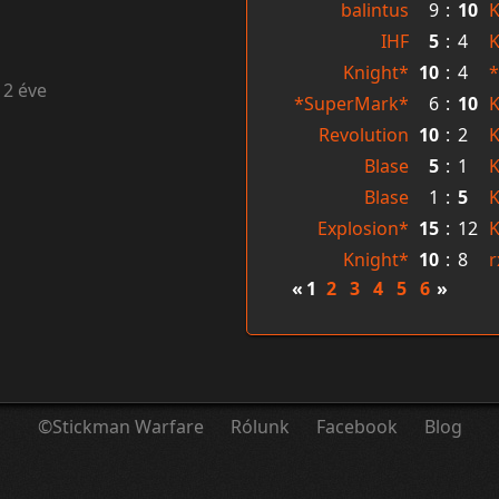
balintus
9
:
10
K
IHF
5
:
4
K
Knight*
10
:
4
12 éve
*SuperMark*
6
:
10
K
Revolution
10
:
2
K
Blase
5
:
1
K
Blase
1
:
5
K
Explosion*
15
:
12
K
Knight*
10
:
8
r
«
1
2
3
4
5
6
»
©Stickman Warfare
Rólunk
Facebook
Blog