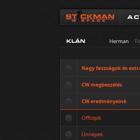
A
Herman
F
KLÁN
Nagy faszságok és extr
CW megbeszélés
CW eredményeink
Offtopik
Ünnepek