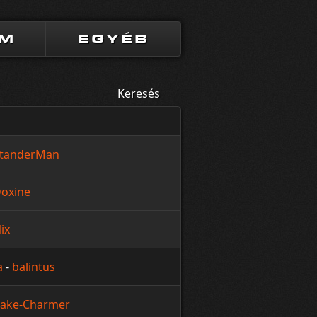
UM
EGYÉB
Keresés
tanderMan
oxine
ix
a
-
balintus
ake-Charmer