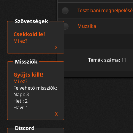
Teszt bani meghelpelésé
Szövetségek
Muzsika
Csekkold le!
Mi ez?
X
Témák száma:
11
Missziók
Gyűjts killt!
Mi ez?
Felvehető missziók:
Napi: 3
Heti: 2
Havi: 1
X
Discord