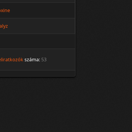
xine
alyz
eliratkozók
száma:
53