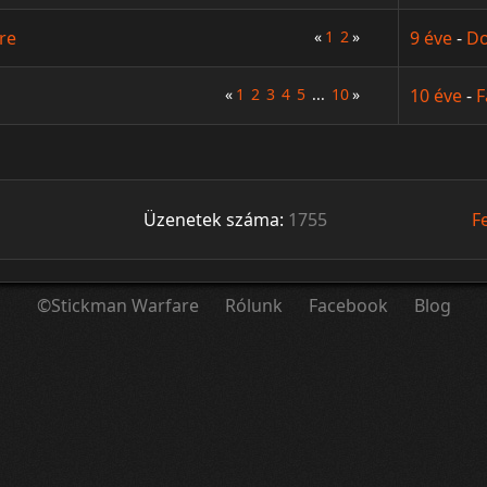
re
«
1
2
»
9 éve
-
Do
«
1
2
3
4
5
...
10
»
10 éve
-
F
Üzenetek száma:
1755
F
©Stickman Warfare
Rólunk
Facebook
Blog