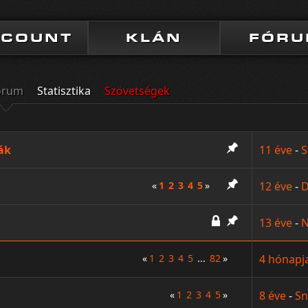
CCOUNT
KLÁN
FÓR
órum
Statisztika
Szövetségek
ák
11 éve
-
S
«
1
2
3
4
5
»
12 éve
-
D
13 éve
-
N
«
1
2
3
4
5
...
82
»
4 hónapj
«
1
2
3
4
5
»
8 éve
-
Sn