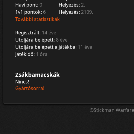
Havi pont:
0
Helyezés:
2.
1v1 pontok:
6
Helyezés:
2109.
További statisztikák
Regisztrált:
14 éve
Utoljára belépett:
8 éve
Utoljára belépett a játékba:
11 éve
Játékidő:
1 óra
Zsákbamacskák
Nincs!
Gyártósorra!
©Stickman Warfar