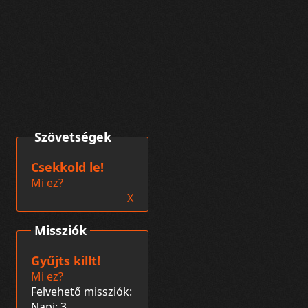
Szövetségek
Csekkold le!
Mi ez?
X
Missziók
Gyűjts killt!
Mi ez?
Felvehető missziók:
Napi: 3