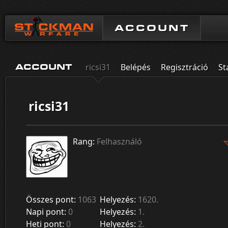
ACCOUNT
ricsi31
Belépés
Regisztráció
St
ACCOUNT
ricsi31
Rang:
Felhasználó
Összes pont:
1063
Helyezés:
1620.
Napi pont:
0
Helyezés:
1.
Heti pont:
0
Helyezés:
2.