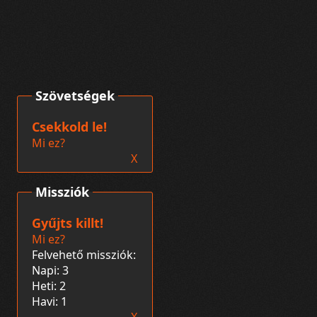
Szövetségek
Csekkold le!
Mi ez?
X
Missziók
Gyűjts killt!
Mi ez?
Felvehető missziók:
Napi: 3
Heti: 2
Havi: 1