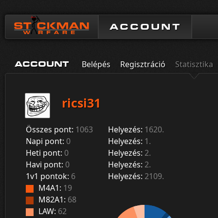
ACCOUNT
Belépés
Regisztráció
Statisztika
ACCOUNT
ricsi31
Összes pont:
1063
Helyezés:
1620.
Napi pont:
0
Helyezés:
1.
Heti pont:
0
Helyezés:
2.
Havi pont:
0
Helyezés:
2.
1v1 pontok:
6
Helyezés:
2109.
M4A1:
19
M82A1:
68
LAW:
62