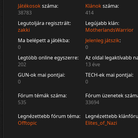
Játékosok
száma:
Klánok
száma:
38783
414
Legutoljára regisztrált:
Legújabb klán:
zakki
MotherlandsWarrior
Ma belépett a játékba:
Jelenleg játszik
:
0
0
Legtöbb online egyszerre:
Az oldal legaktívabb n
202
13 éve
GUN-ok mai pontjai:
TECH-ek mai pontjai:
0
0
Fórum témák száma:
Fórum üzenetek szám
535
33694
Legnézettebb fórum téma:
Legnézettebb klánfór
Offtopic
Elites_of_Nazi