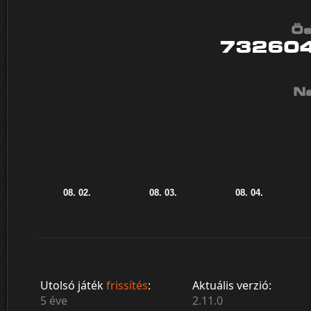
Ös
73260
Na
Utolsó játék
frissítés
:
Aktuális verzió:
5 éve
2.11.0