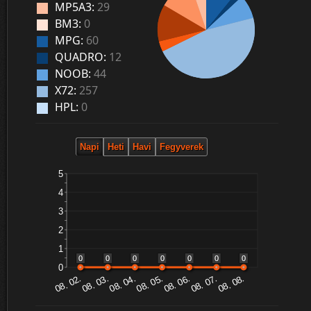
MP5A3:
29
BM3:
0
MPG:
60
QUADRO:
12
NOOB:
44
X72:
257
HPL:
0