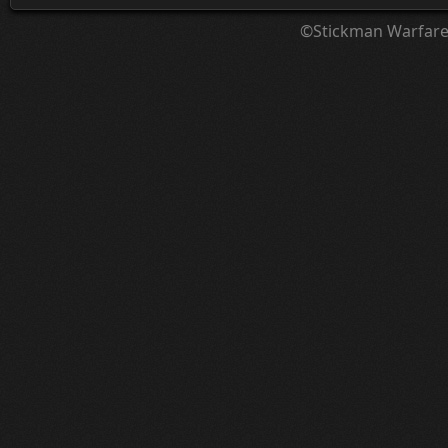
©Stickman Warfar