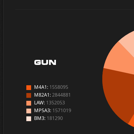
GUN
M4A1:
1558095
M82A1:
2844881
LAW:
1352053
MP5A3:
1571019
BM3:
181290