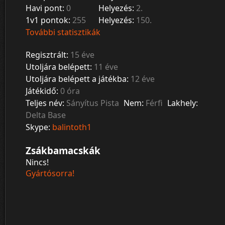
Havi pont:
0
Helyezés:
2.
1v1 pontok:
255
Helyezés:
150.
További statisztikák
Regisztrált:
15 éve
Utoljára belépett:
11 éve
Utoljára belépett a játékba:
12 éve
Játékidő:
0 óra
Teljes név:
Sányítus Pista
Nem:
Férfi
Lakhely:
Delta Base
Skype:
balintoth1
Zsákbamacskák
Nincs!
Gyártósorra!