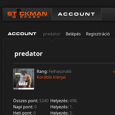
ACCOUNT
predator
Belépés
Regisztráció
ACCOUNT
predator
Rang:
Felhasználó
Korábbi klánjai
Összes pont:
5240
Helyezés:
498.
Napi pont:
0
Helyezés:
1.
Heti pont:
0
Helyezés:
2.