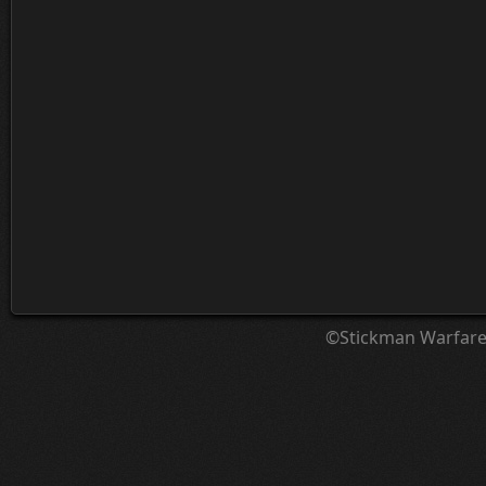
©Stickman Warfar