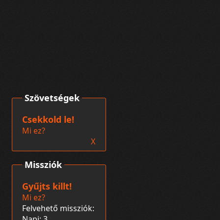
Szövetségek
Csekkold le!
Mi ez?
X
Missziók
Gyűjts killt!
Mi ez?
Felvehető missziók:
Napi: 3