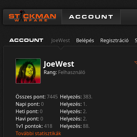
ACCOUNT
JoeWest
Belépés
Regisztráció
ACCOUNT
JoeWest
Rang:
Felhasználó
Összes pont:
7445
Helyezés:
383.
Napi pont:
0
Helyezés:
1.
Heti pont:
0
Helyezés:
2.
Havi pont:
0
Helyezés:
2.
1v1 pontok:
418
Helyezés:
88.
További statisztikák