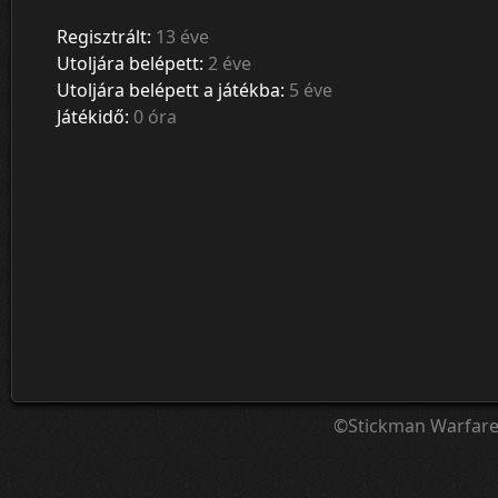
Regisztrált:
13 éve
Utoljára belépett:
2 éve
Utoljára belépett a játékba:
5 éve
Játékidő:
0 óra
©Stickman Warfar