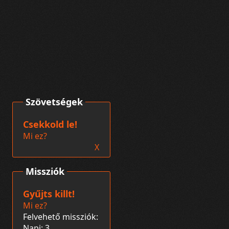
Szövetségek
Csekkold le!
Mi ez?
X
Missziók
Gyűjts killt!
Mi ez?
Felvehető missziók:
Napi: 3