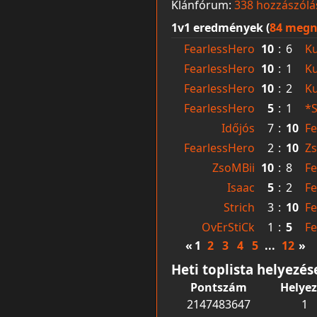
Klánfórum:
338 hozzászólá
1v1 eredmények (
84 megn
FearlessHero
10
:
6
K
FearlessHero
10
:
1
K
FearlessHero
10
:
2
K
FearlessHero
5
:
1
*S
Időjós
7
:
10
Fe
FearlessHero
2
:
10
Z
ZsoMBii
10
:
8
Fe
Isaac
5
:
2
Fe
Strich
3
:
10
Fe
OvErStiCk
1
:
5
Fe
«
1
2
3
4
5
...
12
»
Heti toplista helyezés
Pontszám
Helyez
2147483647
1