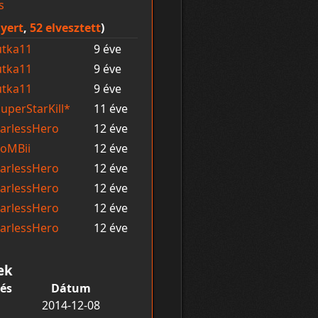
s
yert
,
52 elvesztett
)
utka11
9 éve
utka11
9 éve
utka11
9 éve
uperStarKill*
11 éve
arlessHero
12 éve
soMBii
12 éve
arlessHero
12 éve
arlessHero
12 éve
arlessHero
12 éve
arlessHero
12 éve
ek
és
Dátum
2014-12-08