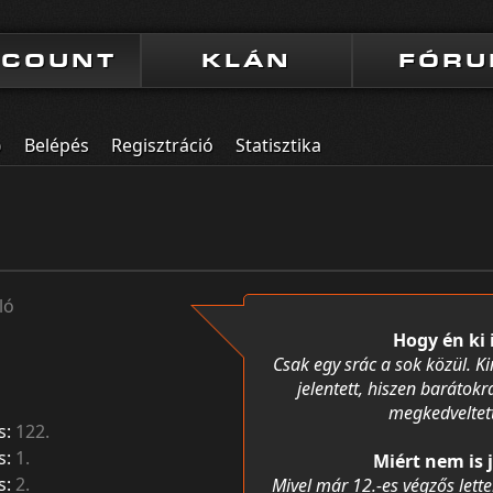
CCOUNT
KLÁN
FÓR
o
Belépés
Regisztráció
Statisztika
ló
Hogy én ki 
Csak egy srác a sok közül. Ki
jelentett, hiszen barátokr
megkedveltett
s:
122.
s:
1.
Miért nem is 
s:
2.
Mivel már 12.-es végzős lett