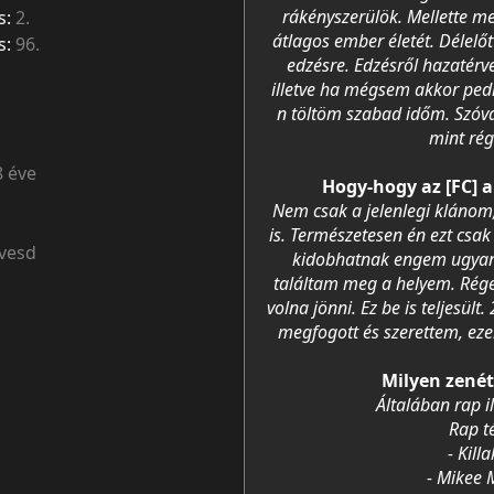
rákényszerülök. Mellette m
s:
2.
átlagos ember életét. Délelő
s:
96.
edzésre. Edzésről hazatérv
illetve ha mégsem akkor ped
n töltöm szabad időm. Szóv
mint ré
8 éve
Hogy-hogy az [FC] a
Nem csak a jelenlegi kláno
is. Természetesen én ezt csa
vesd
kidobhatnak engem ugyan 
találtam meg a helyem. Rég
volna jönni. Ez be is teljesül
megfogott és szerettem, ezek
Milyen zenét
Általában rap i
Rap t
- Killa
- Mikee 