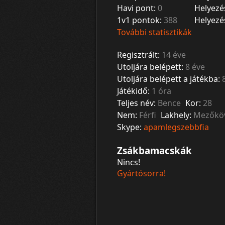
Havi pont:
0
Helyezé
1v1 pontok:
388
Helyezé
További statisztikák
Regisztrált:
14 éve
Utoljára belépett:
8 éve
Utoljára belépett a játékba:
Játékidő:
1 óra
Teljes név:
Bence
Kor:
28
Nem:
Férfi
Lakhely:
Mezőkö
Skype:
apamlegszebbfia
Zsákbamacskák
Nincs!
Gyártósorra!