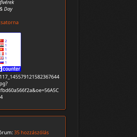
fivérek
 & Day
csatorna
órum:
35 hozzászólás