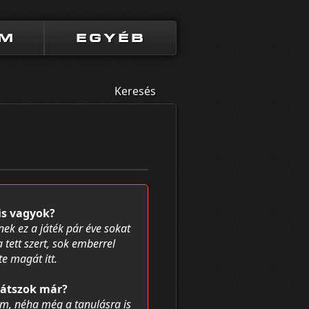
UM
EGYÉB
Keresés
is vagyok?
nek ez a játék pár éve sokat
a tett szert, sok emberrel
e magát itt.
játszok már?
em, néha még a tanulásra is