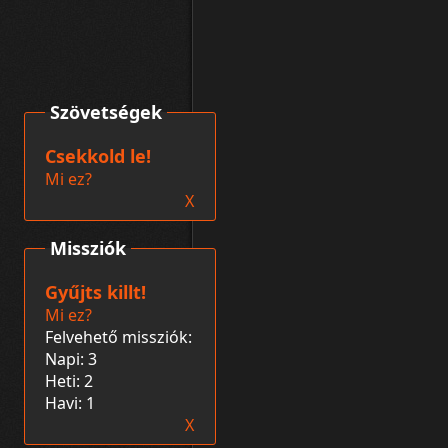
Szövetségek
Csekkold le!
Mi ez?
X
Missziók
Gyűjts killt!
Mi ez?
Felvehető missziók:
Napi: 3
Heti: 2
Havi: 1
X