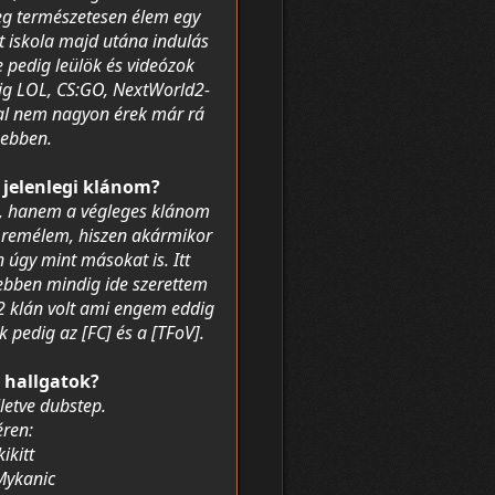
eg természetesen élem egy
tt iskola majd utána indulás
e pedig leülök és videózok
ig LOL, CS:GO, NextWorld2-
al nem nagyon érek már rá
gebben.
 jelenlegi klánom?
m, hanem a végleges klánom
k remélem, hiszen akármikor
úgy mint másokat is. Itt
ebben mindig ide szerettem
t. 2 klán volt ami engem eddig
 pedig az [FC] és a [TFoV].
 hallgatok?
lletve dubstep.
éren:
kikitt
Mykanic