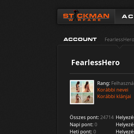
A
FearlessHer
ACCOUNT
FearlessHero
Rang:
Felhaszná
Korábbi nevei
Korábbi klánjai
Összes pont:
24714
Helyezé
Napi pont:
0
Helyezé
Heti pont:
0
Helyezé