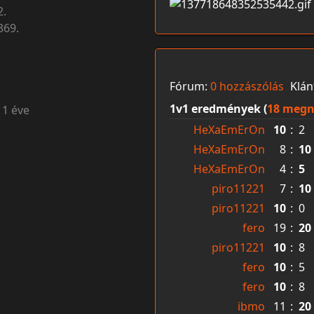
2.
369.
Fórum:
0 hozzászólás
Klán
1v1 eredmények (
18 megn
11 éve
HeXaEmErOn
10
:
2
HeXaEmErOn
8
:
10
HeXaEmErOn
4
:
5
piro11221
7
:
10
piro11221
10
:
0
fero
19
:
20
piro11221
10
:
8
fero
10
:
5
fero
10
:
8
ibmo
11
:
20