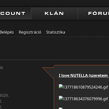
CCOUNT
KLÁN
FÓR
Belépés
Regisztráció
Statisztika
ló
I love NUTELLA (szeretem 
3029.
2.
2.