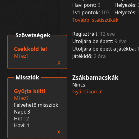
Havi pont:
0
Helyezés:
1v1 pontok:
103
Helyezés:
További statisztikák
Regisztrált:
12 éve
Szövetségek
Utoljára belépett:
9 éve
Csekkold le!
Utoljára belépett a játékba:
Mi ez?
Játékidő:
2 óra
X
Missziók
Zsákbamacskák
Nincs!
Gyűjts killt!
Gyártósorra!
Mi ez?
Felvehető missziók:
Napi: 3
Heti: 2
Havi: 1
X