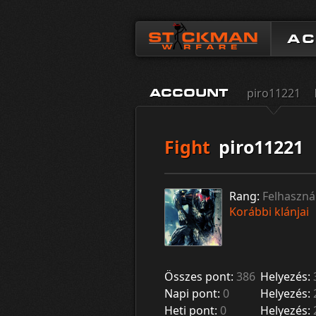
A
piro11221
ACCOUNT
Fight
piro11221
Rang:
Felhaszná
Korábbi klánjai
Összes pont:
386
Helyezés:
Napi pont:
0
Helyezés:
Heti pont:
0
Helyezés: