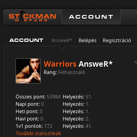
ACCOUNT
AnsweR*
Belépés
Regisztráció
ACCOUNT
Warriors
AnsweR*
Rang:
Felhasználó
Összes pont:
53984
Helyezés:
51.
Napi pont:
0
Helyezés:
1.
Heti pont:
0
Helyezés:
1.
Havi pont:
0
Helyezés:
2.
1v1 pontok:
772
Helyezés:
41.
További statisztikák