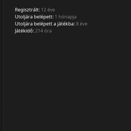
Regisztrált:
12 éve
Utoljára belépett:
1 hónapja
Utoljára belépett a játékba:
8 éve
Játékidő:
214 óra