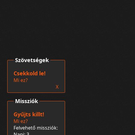
Szövetségek
Csekkold le!
Mi ez?
X
Missziók
Gyűjts killt!
Mi ez?
Felvehető missziók:
Napi: 3