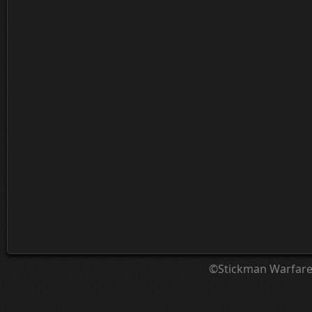
©Stickman Warfar