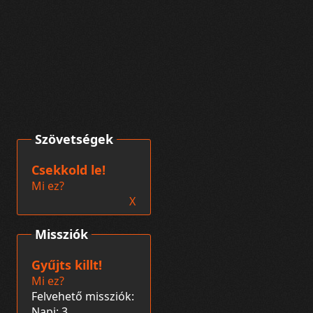
Szövetségek
Csekkold le!
Mi ez?
X
Missziók
Gyűjts killt!
Mi ez?
Felvehető missziók:
Napi: 3