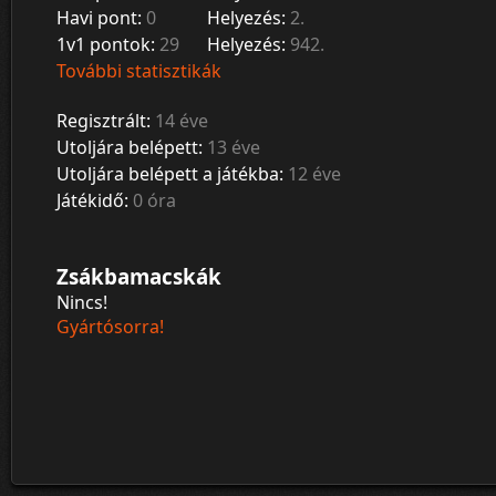
Havi pont:
0
Helyezés:
2.
1v1 pontok:
29
Helyezés:
942.
További statisztikák
Regisztrált:
14 éve
Utoljára belépett:
13 éve
Utoljára belépett a játékba:
12 éve
Játékidő:
0 óra
Zsákbamacskák
Nincs!
Gyártósorra!