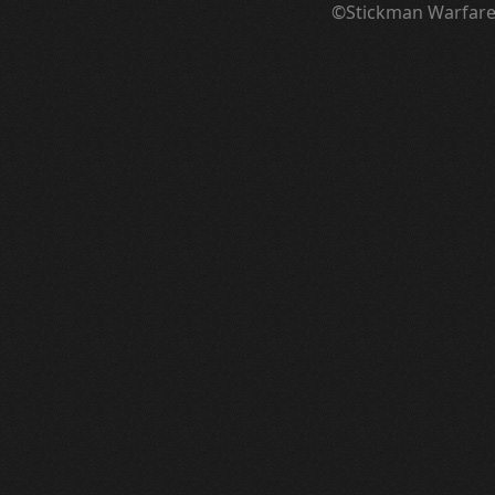
©Stickman Warfar