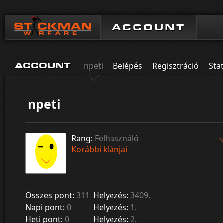
ACCOUNT
npeti
Belépés
Regisztráció
Stat
ACCOUNT
npeti
Rang:
Felhasználó
Korábbi klánjai
Összes pont:
311
Helyezés:
3409.
Napi pont:
0
Helyezés:
1.
Heti pont:
0
Helyezés:
2.