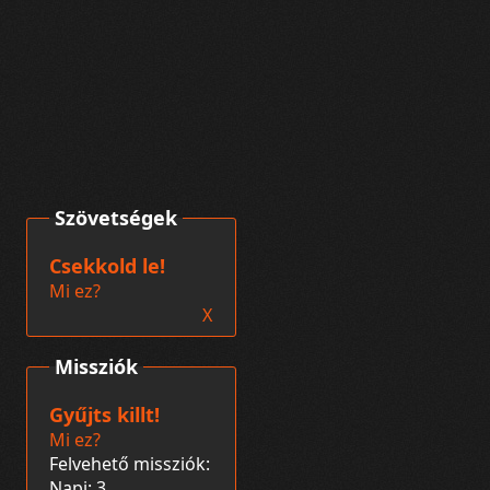
Szövetségek
Csekkold le!
Mi ez?
X
Missziók
Gyűjts killt!
Mi ez?
Felvehető missziók:
Napi: 3