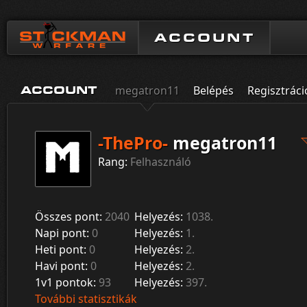
ACCOUNT
megatron11
Belépés
Regisztráci
ACCOUNT
-ThePro-
megatron11
Rang:
Felhasználó
Összes pont:
2040
Helyezés:
1038.
Napi pont:
0
Helyezés:
1.
Heti pont:
0
Helyezés:
2.
Havi pont:
0
Helyezés:
2.
1v1 pontok:
93
Helyezés:
397.
További statisztikák