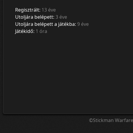
Regisztrált:
13 éve
Utoljára belépett:
3 éve
Utoljára belépett a játékba:
9 éve
Játékidő:
1 óra
©Stickman Warfar