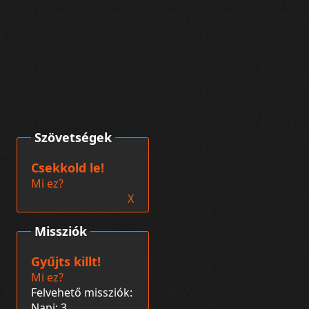
Szövetségek
Csekkold le!
Mi ez?
X
Missziók
Gyűjts killt!
Mi ez?
Felvehető missziók:
Napi: 3