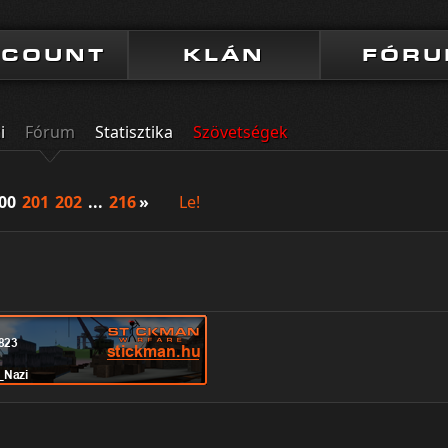
CCOUNT
KLÁN
FÓR
i
Fórum
Statisztika
Szövetségek
00
201
202
...
216
»
Le!
s