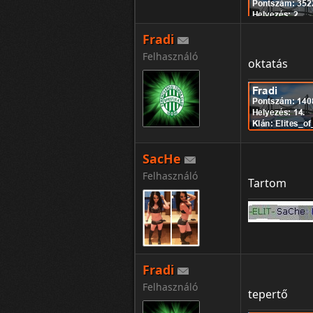
Fradi
WE WILL NEV
Felhasználó
oktatás
SacHe
Felhasználó
Tartom
Fradi
Felhasználó
tepertő