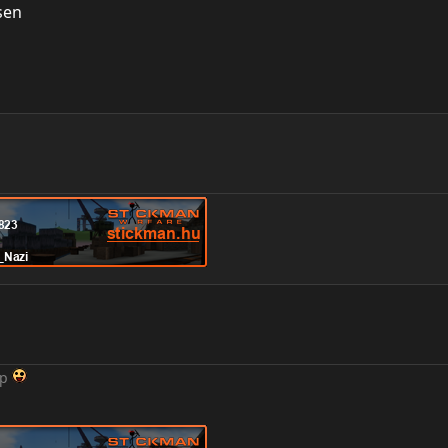
sen
up