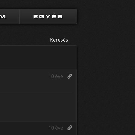
UM
EGYÉB
Keresés
10 éve
10 éve