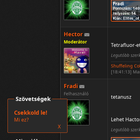
Hector
Moderátor
Tetrafluor-et
Legutóbb szerk
Shuffeling Co
[18:41:13] Ma
Fradi
Felhasználó
tetanusz
Szövetségek
Csekkold le!
Lehet Hacto
Mi ez?
X
Legutóbb szerk