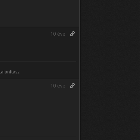
10 éve
alanítasz
10 éve