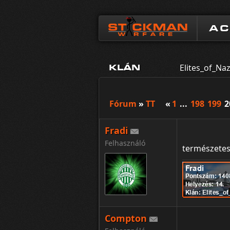
A
Elites_of_Naz
KLÁN
Fórum
»
TT
«
1
...
198
199
2
Fradi
Felhasználó
természete
Compton