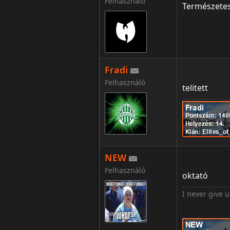
Felhasználó
Természete
Fradi
Felhasználó
telitett
NEW
Felhasználó
oktató
I never give 