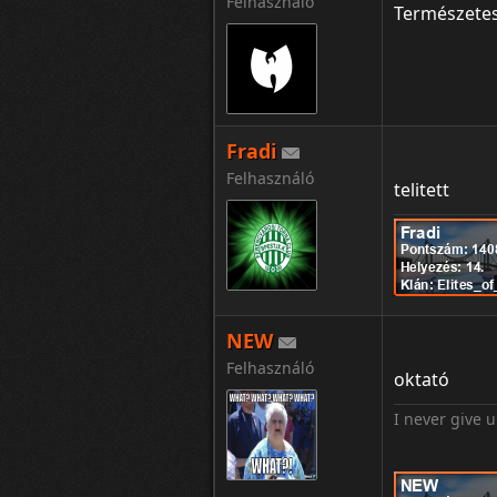
Felhasználó
Természete
Fradi
Felhasználó
telitett
NEW
Felhasználó
oktató
I never give 