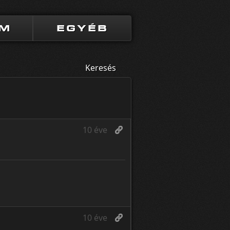
UM
EGYÉB
Keresés
10 éve
10 éve