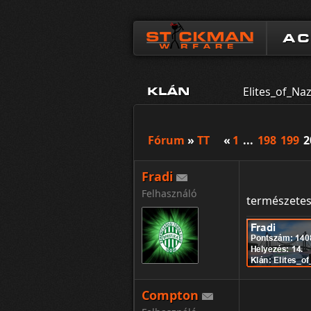
A
Elites_of_Naz
KLÁN
Fórum
»
TT
«
1
...
198
199
2
Fradi
Felhasználó
természete
Compton