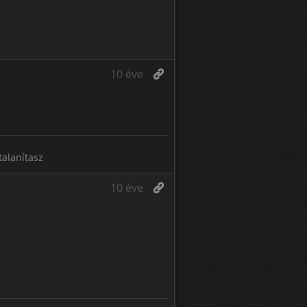
10 éve
alanítasz
10 éve