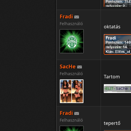
Fradi
WE WILL NEV
Felhasználó
oktatás
SacHe
Felhasználó
Tartom
Fradi
Felhasználó
tepertő