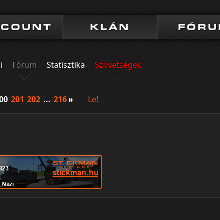
CCOUNT
KLÁN
FÓR
i
Fórum
Statisztika
Szövetségek
00
201
202
...
216
»
Le!
s