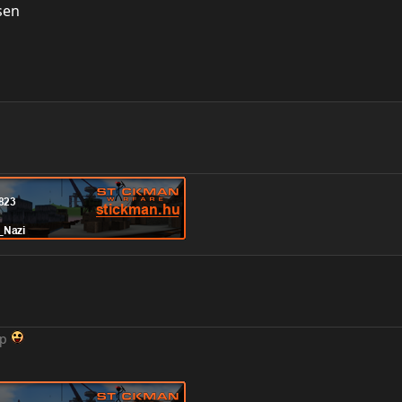
sen
up