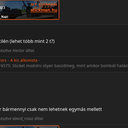
ilén (lehet több mint 2 t?)
esztve Hector által.
lors
-
A kis alkimista
-
rk575: Sticket modolni olyan baszdmeg, mint amikor bombát hatást
r bármennyi csak nem lehetnek egymás mellett
esztve david_rossz által.