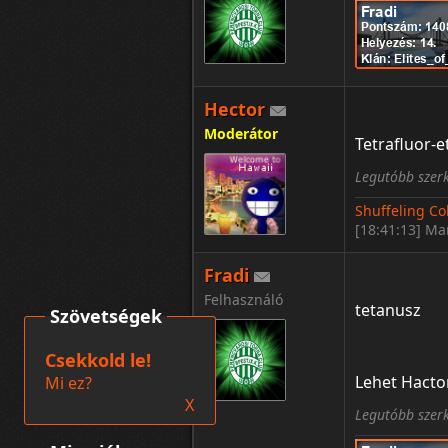
Hector
Moderátor
Tetrafluor-et
Legutóbb szerk
Shuffeling Co
[18:41:13] Ma
Fradi
Felhasználó
tetanusz
Szövetségek
Csekkold le!
Lehet Hacto
Mi ez?
X
Legutóbb szerk