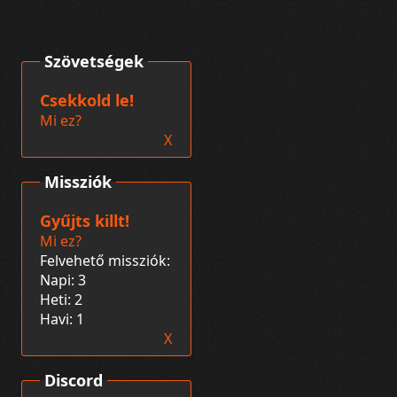
Szövetségek
Csekkold le!
Mi ez?
X
Missziók
Gyűjts killt!
Mi ez?
Felvehető missziók:
Napi: 3
Heti: 2
Havi: 1
X
Discord