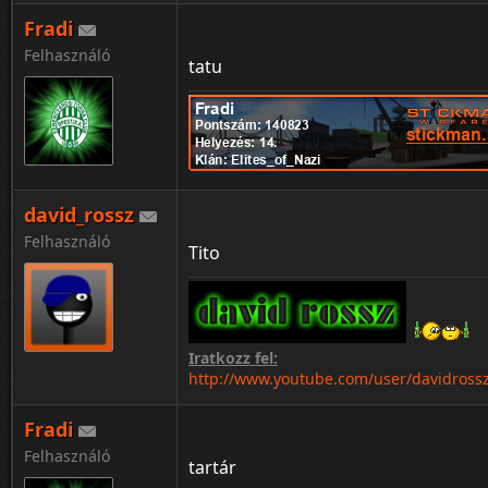
Fradi
❤ ❥ 웃 유 ♋ ☮ ✌ ☏ ☢ ☠ ✔ ☑ ♚ ▲ ♪ ✈ ❞
Felhasználó
tatu
♥ ❣ ♂ ♀ ☿ Ⓐ ✍ ✉ ☣ ☤ ✘ ☒ ♛ ▼ ♫ ⌘ ❝ ¡
♡ ღ ツ ☼ ☁ ❅ ♒ ✎ © ® ™ Σ ✪ ✯ ☭ ➳ 卐
℃ ℉ ° ✿ ϟ ☃ ☂ ✄ ¢ € Ft ∞ ✫ ★ ½ ☯ ✡ ☪
david_rossz
Felhasználó
Tito
Iratkozz fel:
http://www.youtube.com/user/davidross
Fradi
❤ ❥ 웃 유 ♋ ☮ ✌ ☏ ☢ ☠ ✔ ☑ ♚ ▲ ♪ ✈ ❞
Felhasználó
tartár
♥ ❣ ♂ ♀ ☿ Ⓐ ✍ ✉ ☣ ☤ ✘ ☒ ♛ ▼ ♫ ⌘ ❝ ¡