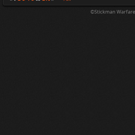
©Stickman Warfar