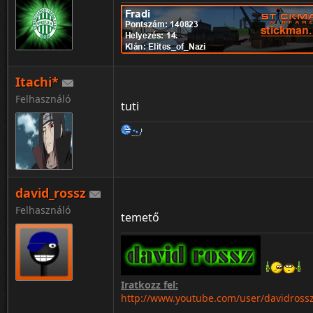
♡ ღ ツ ☼ ☁ ❅ ♒ ✎ © ® ™ Σ ✪ ✯ ☭ ➳ 卐
℃ ℉ ° ✿ ϟ ☃ ☂ ✄ ¢ € Ft ∞ ✫ ★ ½ ☯ ✡ ☪
Itachi*
Felhasználó
tuti
david_rossz
Felhasználó
temető
Iratkozz fel:
http://www.youtube.com/user/davidross