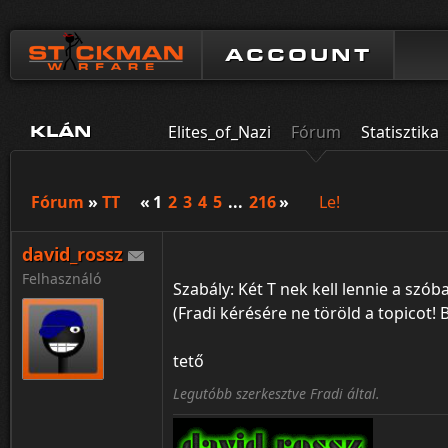
ACCOUNT
Elites_of_Nazi
Fórum
Statisztika
KLÁN
Fórum
»
TT
«
1
2
3
4
5
...
216
»
Le!
david_rossz
Felhasználó
Szabály: Két T nek kell lennie a szó
(Fradi kérésére ne töröld a topicot! B
tető
Legutóbb szerkesztve Fradi által.