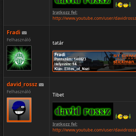
Iratkozz fel:
http://www.youtube.com/user/davidross
Fradi
❤ ❥ 웃 유 ♋ ☮ ✌ ☏ ☢ ☠ ✔ ☑ ♚ ▲ ♪ ✈ ❞
Felhasználó
tatár
♥ ❣ ♂ ♀ ☿ Ⓐ ✍ ✉ ☣ ☤ ✘ ☒ ♛ ▼ ♫ ⌘ ❝ ¡
♡ ღ ツ ☼ ☁ ❅ ♒ ✎ © ® ™ Σ ✪ ✯ ☭ ➳ 卐
℃ ℉ ° ✿ ϟ ☃ ☂ ✄ ¢ € Ft ∞ ✫ ★ ½ ☯ ✡ ☪
david_rossz
Felhasználó
Tibet
Iratkozz fel:
http://www.youtube.com/user/davidross