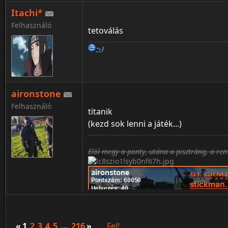
Itachi*
❤ ❥ 웃 유 ♋ ☮ ✌ ☏ ☢ ☠ ✔ ☑ ♚ ▲ ♪ ✈ ❞
Felhasználó
tetoválás
♥ ❣ ♂ ♀ ☿ Ⓐ ✍ ✉ ☣ ☤ ✘ ☒ ♛ ▼ ♫ ⌘ ❝ ¡
♡ ღ ツ ☼ ☁ ❅ ♒ ✎ © ® ™ Σ ✪ ✯ ☭ ➳ 卐
℃ ℉ ° ✿ ϟ ☃ ☂ ✄ ¢ € Ft ∞ ✫ ★ ½ ☯ ✡ ☪
aironstone
Felhasználó
titanik
(kezd sok lenni a játék...)
Elöl megy a ponty, utána a pisztráng, a re
«
1
2
3
4
5
...
216
»
Fel!