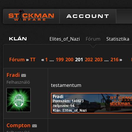
ACCOUNT
Elites_of_Nazi
Fórum
Statisztika
KLÁN
Fórum
»
TT
«
1
...
199
200
201
202
203
...
216
»
Fradi
Felhasználó
testamentum
Compton