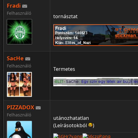
Fradi
Felhasználó
tornásztat
SacHe
Felhasználó
Termetes
PIZZADOX
Felhasználó
utánozhatatlan
(Leírásotokból
)