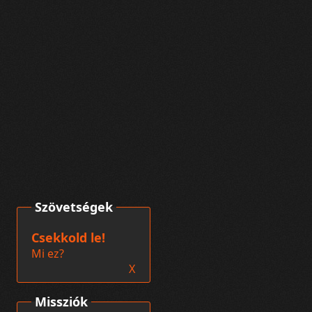
Szövetségek
Csekkold le!
Mi ez?
X
Missziók