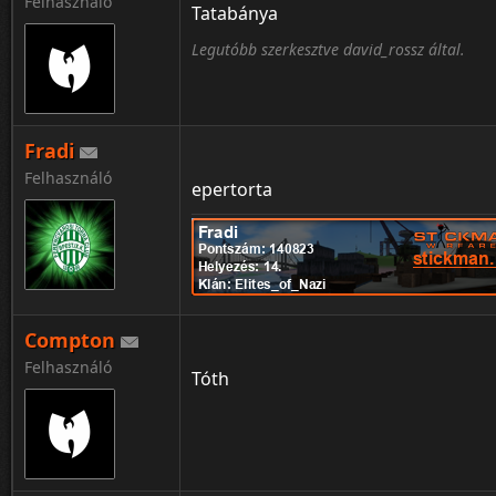
Felhasználó
Tatabánya
Legutóbb szerkesztve david_rossz által.
Fradi
Felhasználó
epertorta
Compton
Felhasználó
Tóth