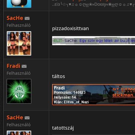
..εïз╰☆╮♥♫☼☺ღஐ❀»Doxxy«❀ஐღ☺☼♫♥╭☆
SacHe
Felhasználó
pizzadoxisittvan
Fradi
Felhasználó
táltos
SacHe
Felhasználó
tatottszáj