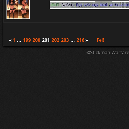
«
1
...
199
200
201
202
203
...
216
»
Fel!
©Stickman Warfar