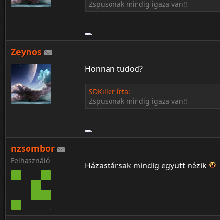
Zspusonak mindig igaza van!!
Zeynos
Honnan tudod?
SDKiller írta:
Zspusonak mindig igaza van!!
¦ ™ ® © ↑ ♂ ▬ ╝ ↔ ╣ ═ › ↓ ± · ← → ∟ ↨ ◄ 
nzsombor
Felhasználó
Házastársak mindig együtt nézik