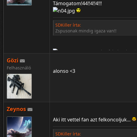
Támogatom!44!!4!!4!!!
SDKiller írta:
Zspusonak mindig igaza van!!
Gözi
Felhasználó
alonso <3
Zeynos
¦ ™ ® © ↑ ♂ ▬ ╝ ↔ ╣ ═ › ↓ ± · ← → ∟ ↨ ◄ 
Aki itt vettel fan azt felkoncoljuk...
SDKiller írta: