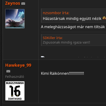
Zeynos
¦ ™ ® © ↑ ♂ ▬ ╝ ↔ ╣ ═ › ↓ ± · ← → ∟ ↨ ◄ 
nzsombor írta:
Házastársak mindig együtt nézik
A melegházzaságot már nem tiltsá
SDKiller írta:
Zspusonak mindig igaza van!!
Hawkeye_99
Kimi Räikönnen!!!!!!!!!!!!!!!!
Felhasználó