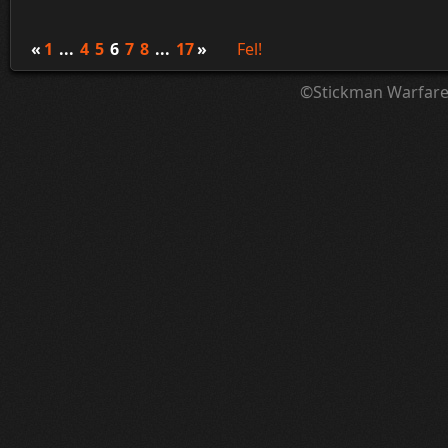
¦ ™ ® © ↑ ♂ ▬ ╝ ↔ ╣ ═ › ↓ ± · ← → ∟ ↨ ◄ 
«
1
...
4
5
6
7
8
...
17
»
Fel!
©Stickman Warfar