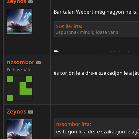
Zeynos
Bár talán Webert még nagyon ne is. 
SDKiller írta:
Zspusonak mindig igaza van!!
¦ ™ ® © ↑ ♂ ▬ ╝ ↔ ╣ ═ › ↓ ± · ← → ∟ ↨ ◄ 
nzsombor
Felhasználó
és törjön le a drs-e szakadjon le a 
Zeynos
¦ ™ ® © ↑ ♂ ▬ ╝ ↔ ╣ ═ › ↓ ± · ← → ∟ ↨ ◄ 
nzsombor írta:
és törjön le a drs-e szakadjon le a