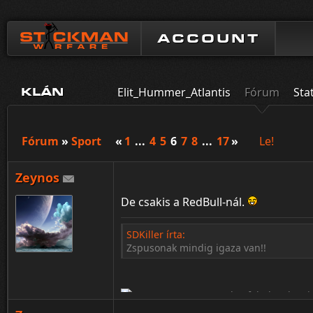
ACCOUNT
Elit_Hummer_Atlantis
Fórum
Sta
KLÁN
Fórum
»
Sport
«
1
...
4
5
6
7
8
...
17
»
Le!
Zeynos
De csakis a RedBull-nál.
SDKiller írta:
Zspusonak mindig igaza van!!