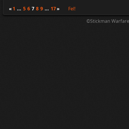
«
1
...
5
6
7
8
9
...
17
»
Fel!
©Stickman Warfar