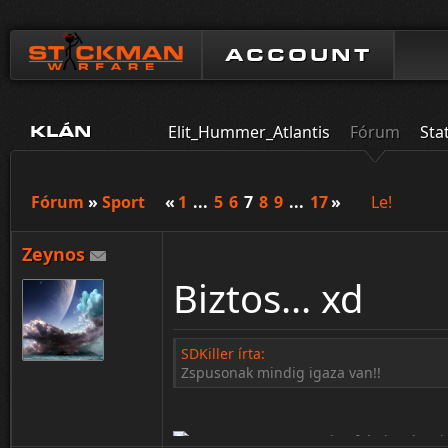
ACCOUNT
Elit_Hummer_Atlantis
Fórum
Sta
KLÁN
Fórum
»
Sport
«
1
...
5
6
7
8
9
...
17
»
Le!
Zeynos
Biztos... xd
SDKiller írta:
Zspusonak mindig igaza van!!