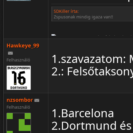
SDKiller írta:
Zspusonak mindig igaza van!!
Hawkeye_99
1.szavazatom: 
Felhasználó
2.: Felsőtakson
¦ ™ ® © ↑ ♂ ▬ ╝ ↔ ╣ ═ › ↓ ± · ← → ∟ ↨ ◄ 
nzsombor
Felhasználó
1.Barcelona
2.Dortmund és