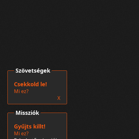
Szövetségek
Csekkold le!
Mi ez?
X
Missziók
Gyűjts killt!
Mi ez?