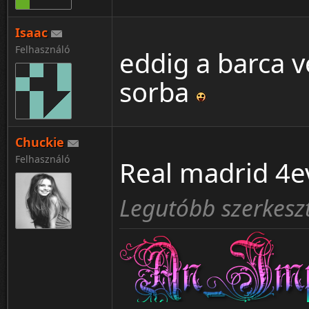
Isaac
Felhasználó
eddig a barca v
sorba
Chuckie
Felhasználó
Real madrid 4
Legutóbb szerkeszt