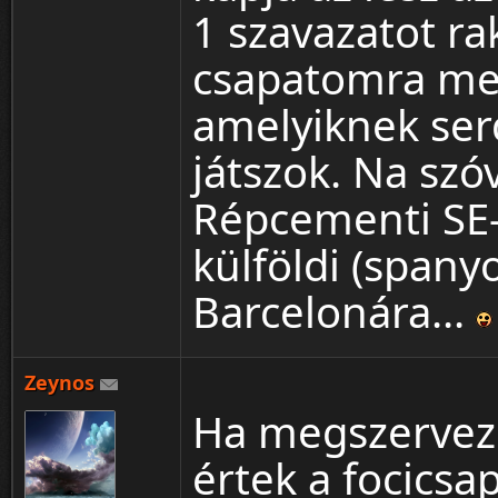
1 szavazatot r
csapatomra meg
amelyiknek ser
játszok. Na szó
Répcementi SE
külföldi (spany
Barcelonára...
Zeynos
Ha megszerveze
értek a focicsa