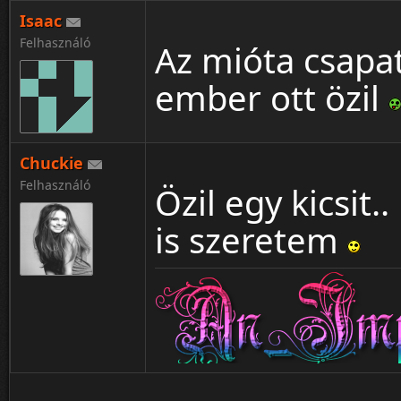
Isaac
Felhasználó
Az mióta csapa
ember ott özil
Chuckie
Felhasználó
Özil egy kicsit
is szeretem