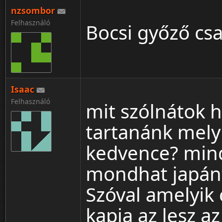
nzsombor
Felhasználó
Bocsi győző csa
Isaac
¦ ™ ® © ↑ ♂ ▬ ╝ ↔ ╣ ═ › ↓ ± · ← → ∟ ↨ ◄ 
Felhasználó
mit szólnátok h
tartanánk melyi
kedvence? mind
mondhat japánt
Szóval amelyik 
kapja az lesz a