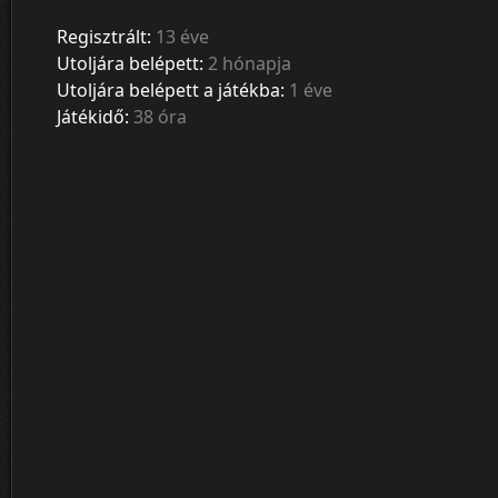
Regisztrált:
13 éve
Utoljára belépett:
2 hónapja
Utoljára belépett a játékba:
1 éve
Játékidő:
38 óra