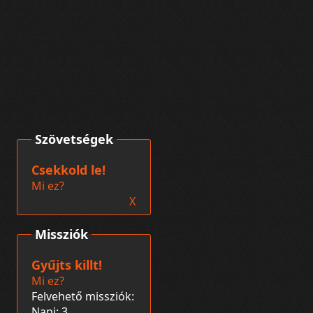
Szövetségek
Csekkold le!
Mi ez?
X
Missziók
Gyűjts killt!
Mi ez?
Felvehető missziók:
Napi: 3