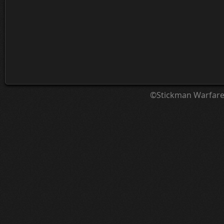
©Stickman Warfar