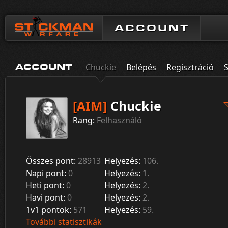
ACCOUNT
Chuckie
Belépés
Regisztráció
S
ACCOUNT
[AIM]
Chuckie
Rang:
Felhasználó
Összes pont:
28913
Helyezés:
106.
Napi pont:
0
Helyezés:
1.
Heti pont:
0
Helyezés:
2.
Havi pont:
0
Helyezés:
2.
1v1 pontok:
571
Helyezés:
59.
További statisztikák