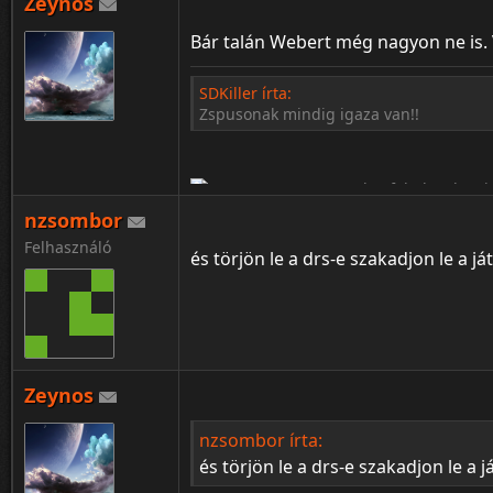
Zeynos
Bár talán Webert még nagyon ne is. 
SDKiller írta:
Zspusonak mindig igaza van!!
¦ ™ ® © ↑ ♂ ▬ ╝ ↔ ╣ ═ › ↓ ± · ← → ∟ ↨ ◄ 
nzsombor
Felhasználó
és törjön le a drs-e szakadjon le a 
Zeynos
¦ ™ ® © ↑ ♂ ▬ ╝ ↔ ╣ ═ › ↓ ± · ← → ∟ ↨ ◄ 
nzsombor írta:
és törjön le a drs-e szakadjon le a