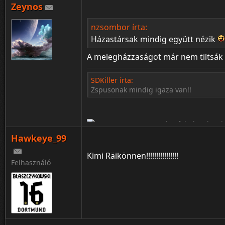
Zeynos
¦ ™ ® © ↑ ♂ ▬ ╝ ↔ ╣ ═ › ↓ ± · ← → ∟ ↨ ◄ 
nzsombor írta:
Házastársak mindig együtt nézik
A melegházzaságot már nem tiltsá
SDKiller írta:
Zspusonak mindig igaza van!!
Hawkeye_99
Kimi Räikönnen!!!!!!!!!!!!!!!!
Felhasználó