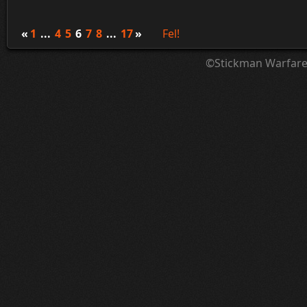
¦ ™ ® © ↑ ♂ ▬ ╝ ↔ ╣ ═ › ↓ ± · ← → ∟ ↨ ◄ 
«
1
...
4
5
6
7
8
...
17
»
Fel!
©Stickman Warfar