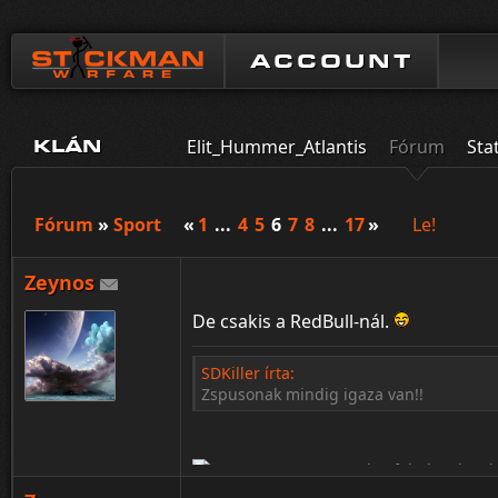
ACCOUNT
Elit_Hummer_Atlantis
Fórum
Sta
KLÁN
Fórum
»
Sport
«
1
...
4
5
6
7
8
...
17
»
Le!
Zeynos
De csakis a RedBull-nál.
SDKiller írta:
Zspusonak mindig igaza van!!