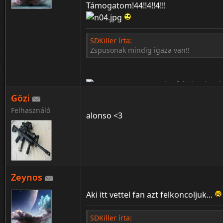
Támogatom!44!!4!!4!!!
SDKiller írta:
Zspusonak mindig igaza van!!
Gözi
Felhasználó
alonso <3
Zeynos
¦ ™ ® © ↑ ♂ ▬ ╝ ↔ ╣ ═ › ↓ ± · ← → ∟ ↨ ◄ 
Aki itt vettel fan azt felkoncoljuk...
SDKiller írta: