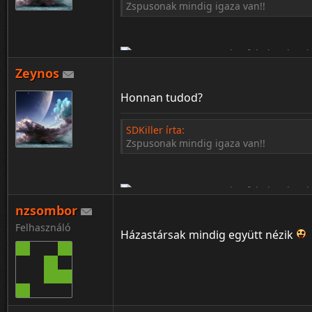
Zspusonak mindig igaza van!!
Zeynos
Honnan tudod?
SDKiller írta:
Zspusonak mindig igaza van!!
¦ ™ ® © ↑ ♂ ▬ ╝ ↔ ╣ ═ › ↓ ± · ← → ∟ ↨ ◄ 
nzsombor
Felhasználó
Házastársak mindig együtt nézik