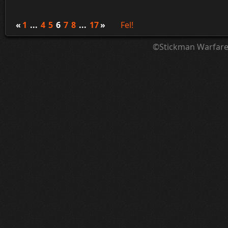
¦ ™ ® © ↑ ♂ ▬ ╝ ↔ ╣ ═ › ↓ ± · ← → ∟ ↨ ◄ 
«
1
...
4
5
6
7
8
...
17
»
Fel!
©Stickman Warfar