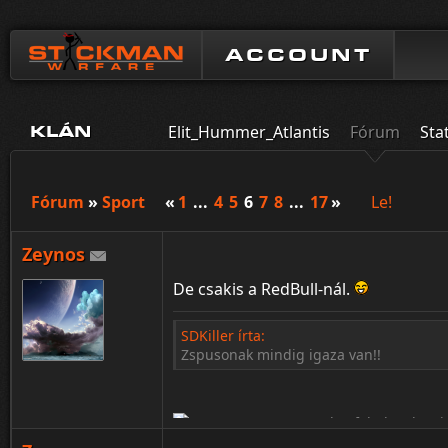
ACCOUNT
Elit_Hummer_Atlantis
Fórum
Sta
KLÁN
Fórum
»
Sport
«
1
...
4
5
6
7
8
...
17
»
Le!
Zeynos
De csakis a RedBull-nál.
SDKiller írta:
Zspusonak mindig igaza van!!