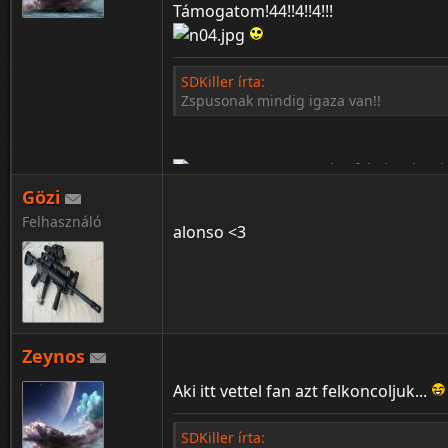
Támogatom!44!!4!!4!!!
SDKiller írta:
Zspusonak mindig igaza van!!
Gözi
Felhasználó
alonso <3
Zeynos
¦ ™ ® © ↑ ♂ ▬ ╝ ↔ ╣ ═ › ↓ ± · ← → ∟ ↨ ◄ 
Aki itt vettel fan azt felkoncoljuk...
SDKiller írta: