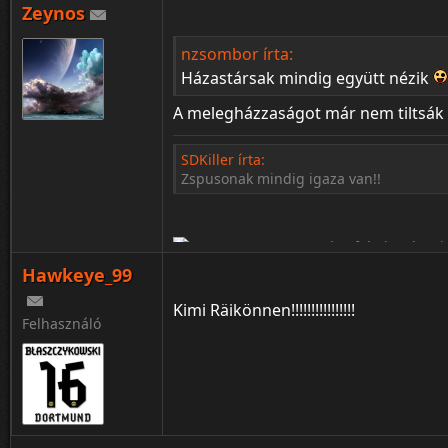
Zeynos
¦ ™ ® © ↑ ♂ ▬ ╝ ↔ ╣ ═ › ↓ ± · ← → ∟ ↨ ◄ 
nzsombor írta:
Házastársak mindig együtt nézik
A melegházzaságot már nem tiltsá
SDKiller írta:
Zspusonak mindig igaza van!!
Hawkeye_99
Kimi Räikönnen!!!!!!!!!!!!!!!!
Felhasználó