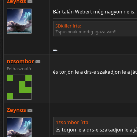
Zeynos
Bár talán Webert még nagyon ne is. 
SDKiller írta:
Zspusonak mindig igaza van!!
¦ ™ ® © ↑ ♂ ▬ ╝ ↔ ╣ ═ › ↓ ± · ← → ∟ ↨ ◄ 
nzsombor
Felhasználó
és törjön le a drs-e szakadjon le a 
Zeynos
¦ ™ ® © ↑ ♂ ▬ ╝ ↔ ╣ ═ › ↓ ± · ← → ∟ ↨ ◄ 
nzsombor írta:
és törjön le a drs-e szakadjon le a