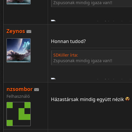
Zspusonak mindig igaza van!!
Zeynos
Honnan tudod?
SDKiller írta:
Zspusonak mindig igaza van!!
¦ ™ ® © ↑ ♂ ▬ ╝ ↔ ╣ ═ › ↓ ± · ← → ∟ ↨ ◄ 
nzsombor
Felhasználó
Házastársak mindig együtt nézik