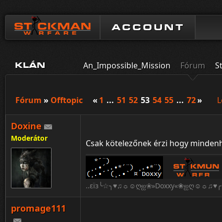
ACCOUNT
An_Impossible_Mission
Fórum
S
KLÁN
Fórum
»
Offtopic
«
1
...
51
52
53
54
55
...
72
»
L
Doxine
Moderátor
Csak kötelezőnek érzi hogy mindenho
..εïз╰☆╮♥♫☼☺ღஐ❀»Doxxy«❀ஐღ☺☼♫♥╭☆
promage111