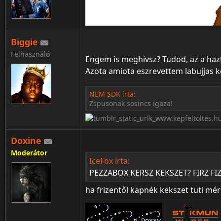
Biggie
Felhasználó
Engem is meghivsz? Tudod, az a hazta
Azota amiota eszrevettem labujjas 
NEM SDK írta:
Zspusonak sosincs igaza!
Doxine
Moderátor
IceFox írta:
PEZZABOX KERSZ KEKSZET? FIRZ FIZE
ha frizentől kapnék kekszet tuti m
:Q