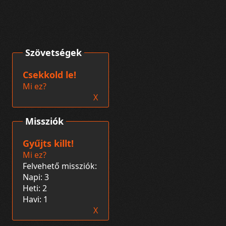
Szövetségek
Csekkold le!
Mi ez?
X
Missziók
Gyűjts killt!
Mi ez?
Felvehető missziók:
Napi: 3
Heti: 2
Havi: 1
X