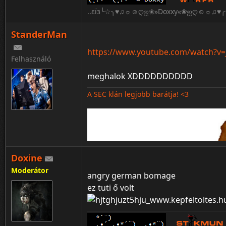
..εïз╰☆╮♥♫☼☺ღஐ❀»Doxxy«❀ஐღ☺☼♫♥╭☆
StanderMan
https://www.youtube.com/watch?
Felhasználó
meghalok XDDDDDDDDDD
A SEC klán legjobb barátja! <3
Doxine
Moderátor
angry german bomage
ez tuti ő volt