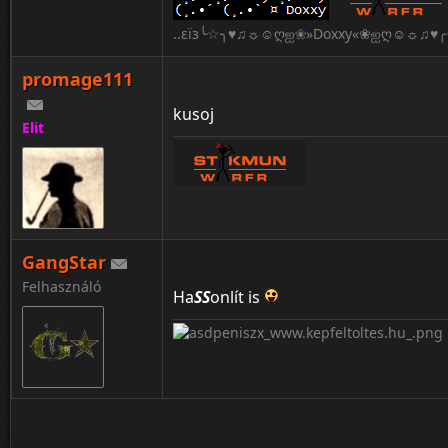
..εïз╰☆╮♥♫☼☺ღஐ❀»Doxxy«❀ஐღ☺☼♫♥╭☆
promage111
kusoj
Elit
:Q
GangStar
Felhasználó
Ha
SS
onlít is