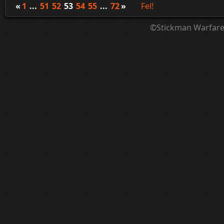
«
1
...
51
52
53
54
55
...
72
»
Fel!
©Stickman Warfar