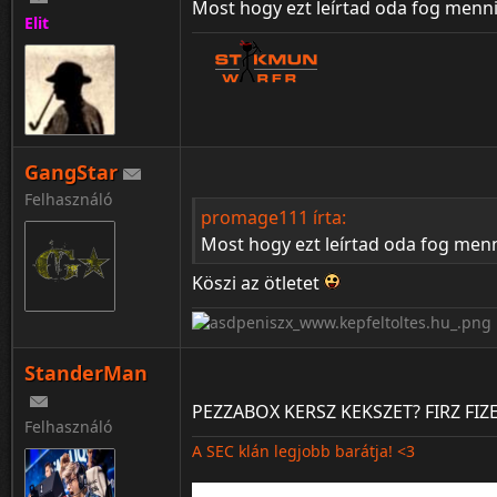
Most hogy ezt leírtad oda fog menn
Elit
GangStar
Felhasználó
promage111 írta:
Most hogy ezt leírtad oda fog men
Köszi az ötletet
StanderMan
PEZZABOX KERSZ KEKSZET? FIRZ FIZET
Felhasználó
A SEC klán legjobb barátja! <3