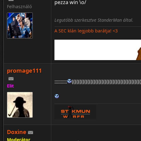
pezza win \o/
Felhasználó
Legutóbb szerkesztve StanderMan által.
A SEC klán legjobb barátja! <3
promage111
::::::::::
((((((((((((((((((((((((((((((((((((((((((((
Elit
Doxine
Moderátor