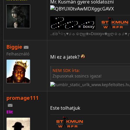
Mr. Kusmán gyere soldatozni
..εïз╰☆╮♥♫☼☺ღஐ❀»Doxxy«❀ஐღ☺☼♫♥╭☆
:Q
Biggie
Felhasználó
Mi ez a jatek?
NEM SDK írta:
Zspusonak sosincs igaza!
promage111
Este tolhatjuk
Elit