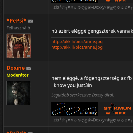
..εïз╰☆╮♥♫☼☺ღஐ❀»Doxxy«❀ஐღ☺☼♫♥╭☆
*PePsi*
Felhasználó
hú azért eléggé gengszterek vannak 
http://akk.li/pics/anne.jpg
http://akk.li/pics/anne.jpg
Doxine
Moderátor
nem eléggé, a főgengszterség az f
i know you Just3in
Legutóbb szerkesztve Doxxy által.
..εïз╰☆╮♥♫☼☺ღஐ❀»Doxxy«❀ஐღ☺☼♫♥╭☆