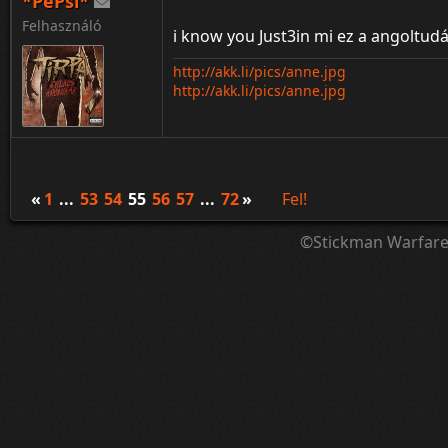
*PePsi*
Felhasználó
i know you Just3in mi ez a angoltud
http://akk.li/pics/anne.jpg
http://akk.li/pics/anne.jpg
«
1
...
53
54
55
56
57
...
72
»
Fel!
©Stickman Warfar