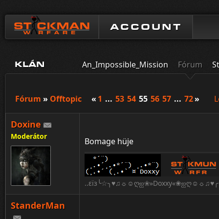
ACCOUNT
An_Impossible_Mission
Fórum
S
KLÁN
Fórum
»
Offtopic
«
1
...
53
54
55
56
57
...
72
»
L
Doxine
Moderátor
Bomage hüje
..εïз╰☆╮♥♫☼☺ღஐ❀»Doxxy«❀ஐღ☺☼♫♥╭☆
StanderMan