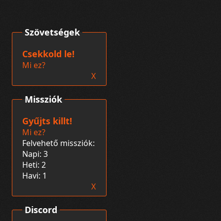
Szövetségek
Csekkold le!
Mi ez?
X
Missziók
Gyűjts killt!
Mi ez?
Felvehető missziók:
Napi: 3
Heti: 2
Havi: 1
X
Discord