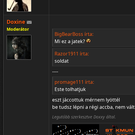
Doxine
Moderátor
BigBearBoss írta:
Mi ez a jatek?
Razor1911 írta:
soldat
----
promage111 írta:
Este tolhatjuk
eszt jáccottuk mérnem lyöttél
be tudsz lépni a régi accba, nem vál
Legutóbb szerkesztve Doxxy által.