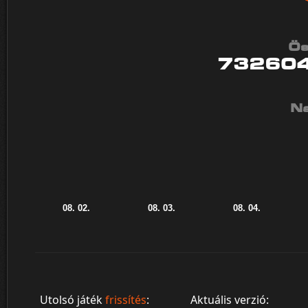
Ös
73260
Na
Utolsó játék
frissítés
:
Aktuális verzió: