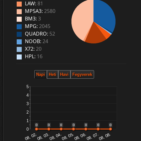
LAW:
81
MP5A3:
2580
BM3:
3
MPG:
2045
QUADRO:
52
NOOB:
24
X72:
20
HPL:
16