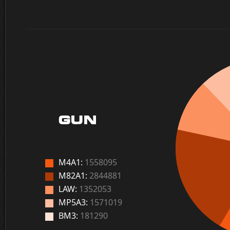
GUN
M4A1:
1558095
M82A1:
2844881
LAW:
1352053
MP5A3:
1571019
BM3:
181290