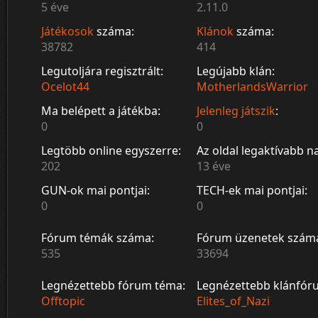
5 éve
2.11.0
Játékosok
száma:
Klánok
száma:
38782
414
Legutoljára regisztrált:
Legújabb klán:
Ocelot44
MotherlandsWarrior
Ma belépett a játékba:
Jelenleg játszik
:
0
0
Legtöbb online egyszerre:
Az oldal legaktívabb n
202
13 éve
GUN-ok mai pontjai:
TECH-ek mai pontjai:
0
0
Fórum témák száma:
Fórum üzenetek szám
535
33694
Legnézettebb fórum téma:
Legnézettebb klánfór
Offtopic
Elites_of_Nazi