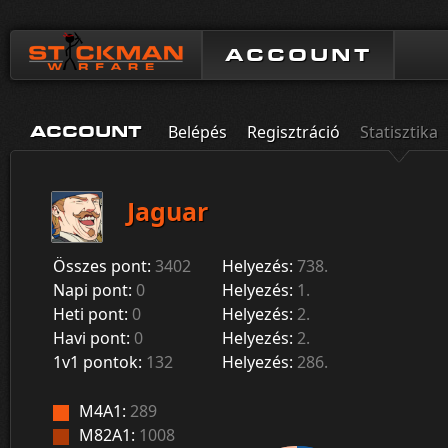
ACCOUNT
Belépés
Regisztráció
Statisztika
ACCOUNT
Jaguar
Összes pont:
3402
Helyezés:
738.
Napi pont:
0
Helyezés:
1.
Heti pont:
0
Helyezés:
2.
Havi pont:
0
Helyezés:
2.
1v1 pontok:
132
Helyezés:
286.
M4A1:
289
M82A1:
1008