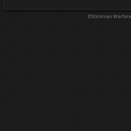
©Stickman Warfar