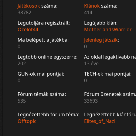
Játékosok
száma:
Klánok
száma:
38782
414
Legutoljára regisztrált:
Legújabb klán:
Ocelot44
MotherlandsWarrior
Ma belépett a játékba:
Jelenleg játszik
:
0
0
Legtöbb online egyszerre:
Az oldal legaktívabb n
202
13 éve
GUN-ok mai pontjai:
TECH-ek mai pontjai:
0
0
Fórum témák száma:
Fórum üzenetek szám
535
33693
Legnézettebb fórum téma:
Legnézettebb klánfór
Offtopic
Elites_of_Nazi