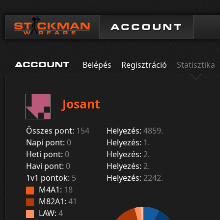
ACCOUNT
Belépés
Regisztráció
Statisztika
ACCOUNT
Josant
Összes pont:
154
Helyezés:
4859.
Napi pont:
0
Helyezés:
1.
Heti pont:
0
Helyezés:
2.
Havi pont:
0
Helyezés:
2.
1v1 pontok:
5
Helyezés:
2242.
M4A1:
18
M82A1:
41
LAW:
4