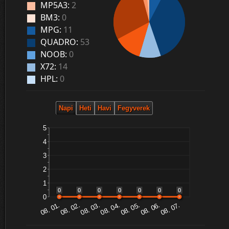
MP5A3:
2
BM3:
0
MPG:
11
QUADRO:
53
NOOB:
0
X72:
14
HPL:
0