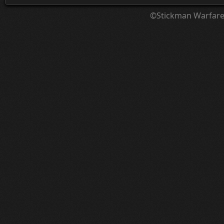
©Stickman Warfar