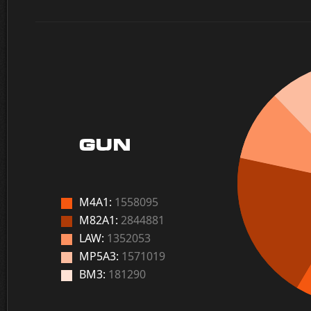
GUN
M4A1:
1558095
M82A1:
2844881
LAW:
1352053
MP5A3:
1571019
BM3:
181290