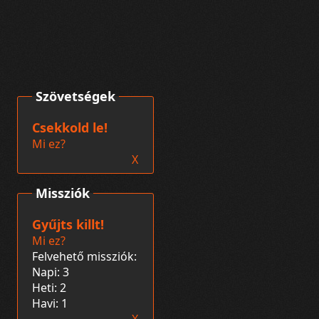
Szövetségek
Csekkold le!
Mi ez?
X
Missziók
Gyűjts killt!
Mi ez?
Felvehető missziók:
Napi: 3
Heti: 2
Havi: 1