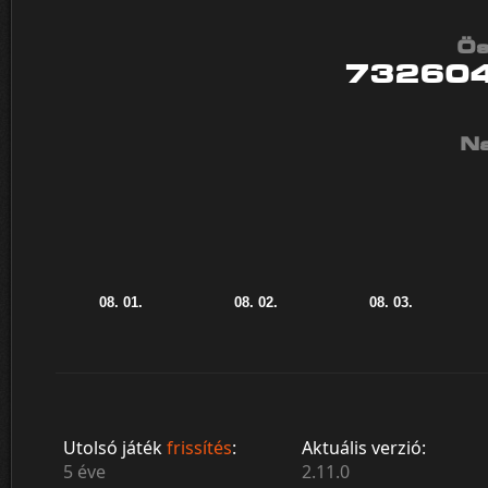
Ös
73260
Na
Utolsó játék
frissítés
:
Aktuális verzió:
5 éve
2.11.0