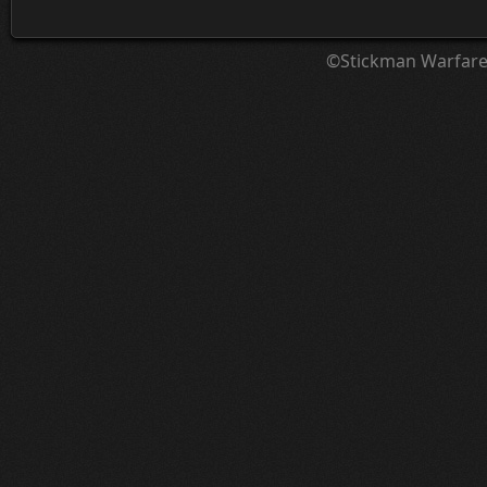
©Stickman Warfar