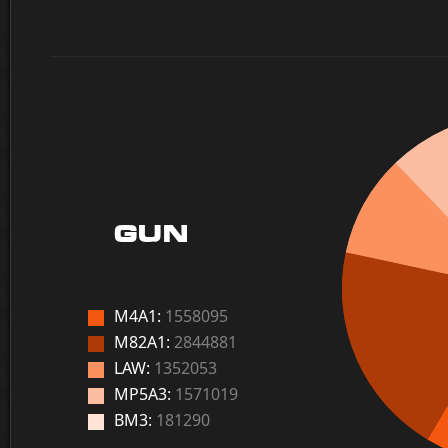
GUN
M4A1:
1558095
M82A1:
2844881
LAW:
1352053
MP5A3:
1571019
BM3:
181290