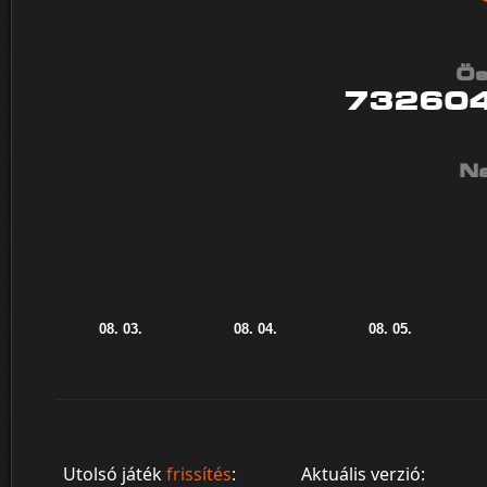
Ös
73260
Na
Utolsó játék
frissítés
:
Aktuális verzió: