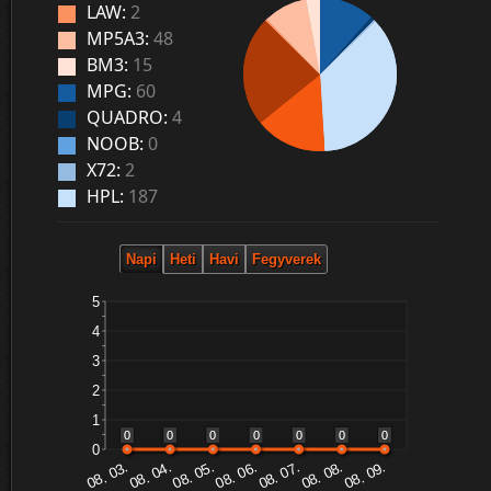
LAW:
2
MP5A3:
48
BM3:
15
MPG:
60
QUADRO:
4
NOOB:
0
X72:
2
HPL:
187