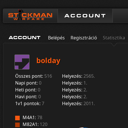
ACCOUNT
Belépés
Regisztráció
Statisztika
ACCOUNT
bolday
Összes pont:
516
Helyezés:
2565.
Napi pont:
0
Helyezés:
1.
Heti pont:
0
Helyezés:
2.
Havi pont:
0
Helyezés:
2.
1v1 pontok:
7
Helyezés:
2011.
M4A1:
78
M82A1:
120