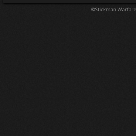
©Stickman Warfar