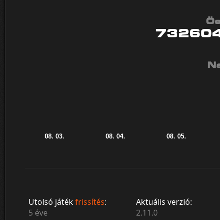
Ös
73260
Na
Utolsó játék
frissítés
:
Aktuális verzió:
5 éve
2.11.0