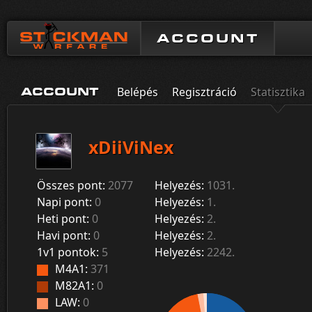
ACCOUNT
Belépés
Regisztráció
Statisztika
ACCOUNT
xDiiViNex
Összes pont:
2077
Helyezés:
1031.
Napi pont:
0
Helyezés:
1.
Heti pont:
0
Helyezés:
2.
Havi pont:
0
Helyezés:
2.
1v1 pontok:
5
Helyezés:
2242.
M4A1:
371
M82A1:
0
LAW:
0