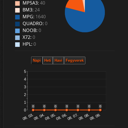
MP5A3:
40
BM3:
24
MPG:
1640
QUADRO:
0
NOOB:
0
X72:
0
HPL:
0