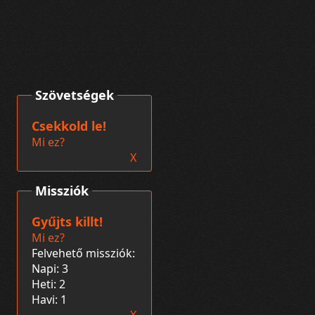
Szövetségek
Csekkold le!
Mi ez?
X
Missziók
Gyűjts killt!
Mi ez?
Felvehető missziók:
Napi: 3
Heti: 2
Havi: 1