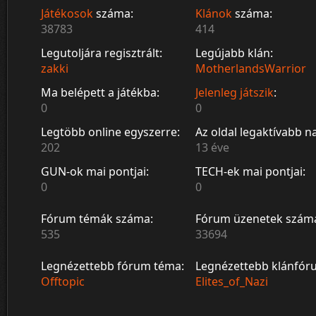
Játékosok
száma:
Klánok
száma:
38783
414
Legutoljára regisztrált:
Legújabb klán:
zakki
MotherlandsWarrior
Ma belépett a játékba:
Jelenleg játszik
:
0
0
Legtöbb online egyszerre:
Az oldal legaktívabb n
202
13 éve
GUN-ok mai pontjai:
TECH-ek mai pontjai:
0
0
Fórum témák száma:
Fórum üzenetek szám
535
33694
Legnézettebb fórum téma:
Legnézettebb klánfór
Offtopic
Elites_of_Nazi