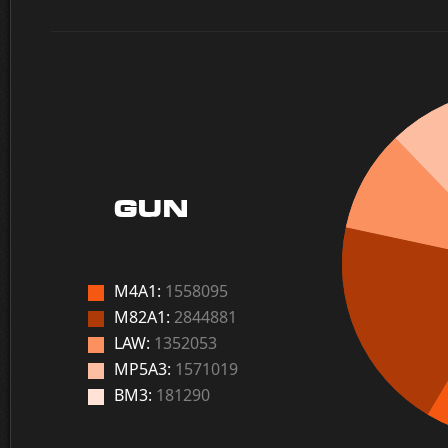
GUN
M4A1:
1558095
M82A1:
2844881
LAW:
1352053
MP5A3:
1571019
BM3:
181290