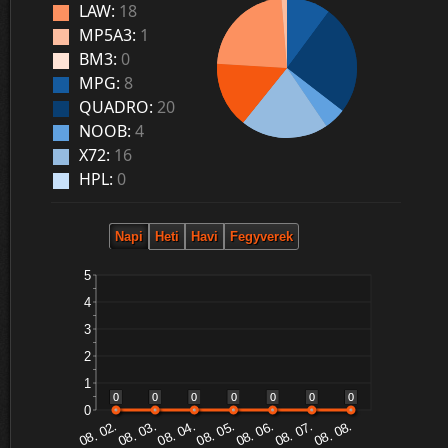
LAW:
18
MP5A3:
1
BM3:
0
MPG:
8
QUADRO:
20
NOOB:
4
X72:
16
HPL:
0