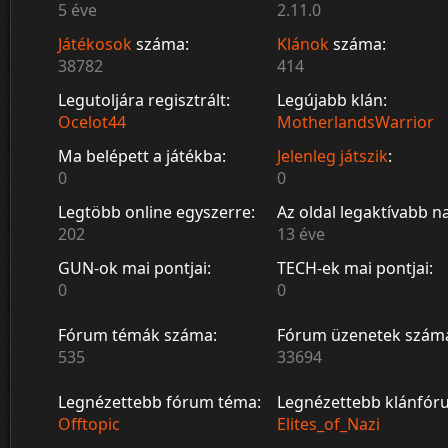
5 éve
2.11.0
Játékosok
száma:
Klánok
száma:
38782
414
Legutoljára regisztrált:
Legújabb klán:
Ocelot44
MotherlandsWarrior
Ma belépett a játékba:
Jelenleg játszik
:
0
0
Legtöbb online egyszerre:
Az oldal legaktívabb n
202
13 éve
GUN-ok mai pontjai:
TECH-ek mai pontjai:
0
0
Fórum témák száma:
Fórum üzenetek szám
535
33694
Legnézettebb fórum téma:
Legnézettebb klánfór
Offtopic
Elites_of_Nazi