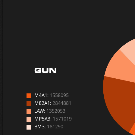
GUN
M4A1:
1558095
M82A1:
2844881
LAW:
1352053
MP5A3:
1571019
BM3:
181290