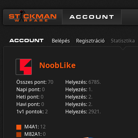
ACCOUNT
Belépés
Regisztráció
Statisztika
ACCOUNT
NoobLike
Összes pont:
70
Helyezés:
6785.
Napi pont:
0
Helyezés:
1.
Heti pont:
0
Helyezés:
2.
Havi pont:
0
Helyezés:
2.
1v1 pontok:
2
Helyezés:
2921.
M4A1:
12
M82A1:
0