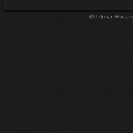
©Stickman Warfar