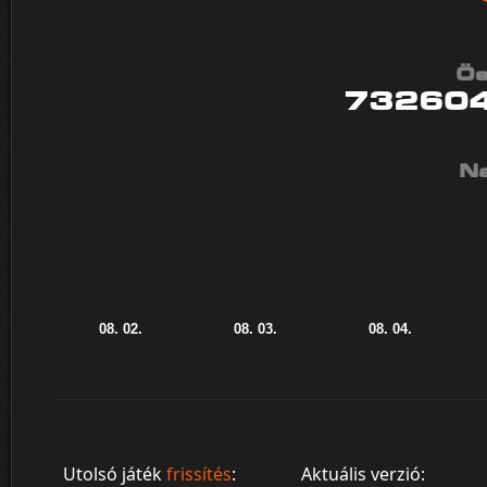
Ös
73260
Na
Utolsó játék
frissítés
:
Aktuális verzió: