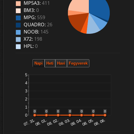
MP5A3:
411
BM3:
0
MPG:
559
QUADRO:
26
NOOB:
145
X72:
198
HPL:
0