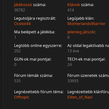
Játékosok
száma:
Klánok
száma:
38782
414
Legutoljára regisztrált:
Legújabb klán:
Ocelot44
MotherlandsWarrior
Ma belépett a játékba:
Jelenleg játszik
:
1
0
Legtöbb online egyszerre:
Az oldal legaktívabb n
202
13 éve
GUN-ok mai pontjai:
TECH-ek mai pontjai:
0
24
Fórum témák száma:
Fórum üzenetek szám
535
33693
Legnézettebb fórum téma:
Legnézettebb klánfór
Offtopic
Elites_of_Nazi