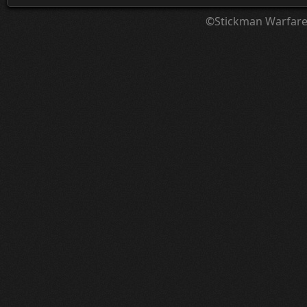
©Stickman Warfar