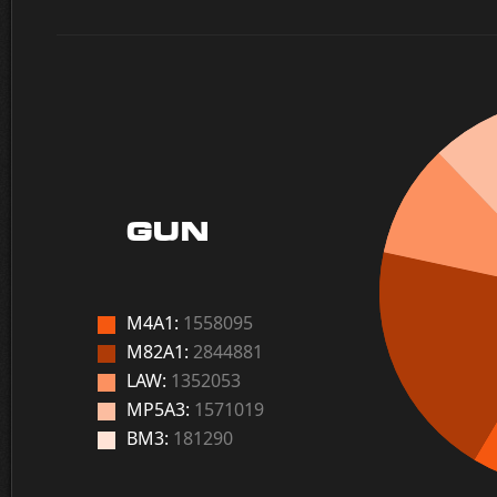
GUN
M4A1:
1558095
M82A1:
2844881
LAW:
1352053
MP5A3:
1571019
BM3:
181290