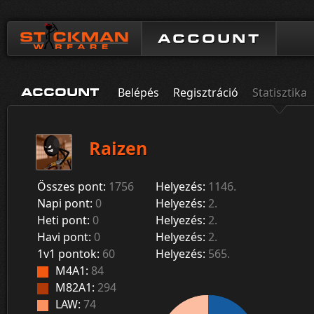
ACCOUNT
Belépés
Regisztráció
Statisztika
ACCOUNT
Raizen
Összes pont:
1756
Helyezés:
1146.
Napi pont:
0
Helyezés:
2.
Heti pont:
0
Helyezés:
2.
Havi pont:
0
Helyezés:
2.
1v1 pontok:
60
Helyezés:
565.
M4A1:
84
M82A1:
294
LAW:
74