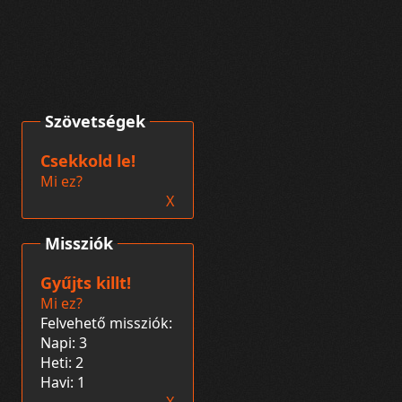
Szövetségek
Csekkold le!
Mi ez?
X
Missziók
Gyűjts killt!
Mi ez?
Felvehető missziók:
Napi: 3
Heti: 2
Havi: 1