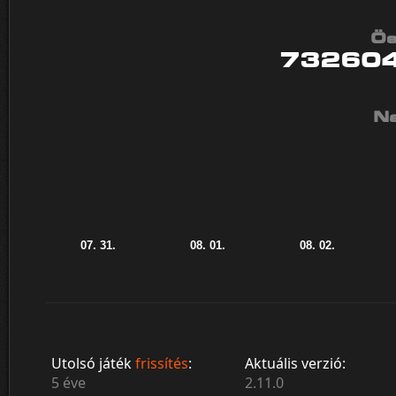
Ös
73260
Na
Utolsó játék
frissítés
:
Aktuális verzió:
5 éve
2.11.0