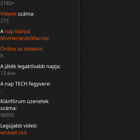
2180+
Videók
száma:
275
A
nap klánja
:
MotherlandsWarrior
Online az oldalon
:
0
A játék legaktívabb napja:
13 éve
A nap TECH fegyvere:
-
Klánfórum üzenetek
száma:
98955
Legújabb videó:
wicked sick