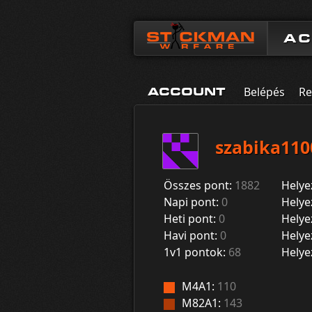
A
Belépés
Re
ACCOUNT
szabika110
Összes pont:
1882
Helye
Napi pont:
0
Helye
Heti pont:
0
Helye
Havi pont:
0
Helye
1v1 pontok:
68
Helye
M4A1:
110
M82A1:
143