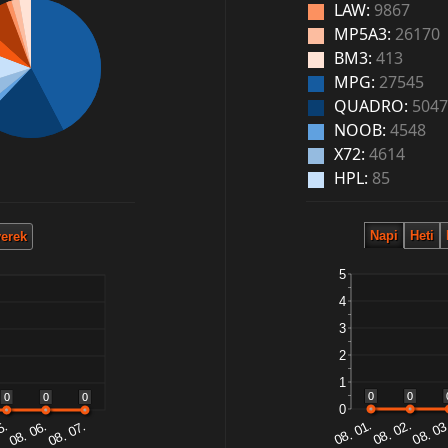
LAW:
9867
MP5A3:
26170
BM3:
413
MPG:
27545
QUADRO:
5047
NOOB:
4548
X72:
4614
HPL:
85