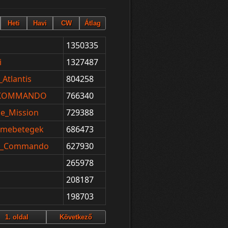
1350335
i
1327487
Atlantis
804258
_KOMMANDO
766340
le_Mission
729388
Elmebetegek
686473
it_Commando
627930
265978
208187
198703