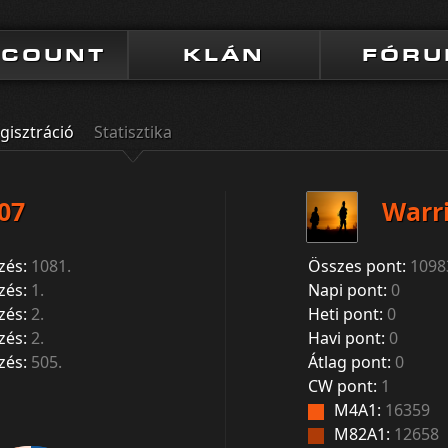
CCOUNT
KLÁN
FÓR
gisztráció
Statisztika
07
Warr
zés:
1081.
Összes pont:
1098
zés:
1.
Napi pont:
0
zés:
2.
Heti pont:
0
zés:
2.
Havi pont:
0
zés:
505.
Átlag pont:
0
CW pont:
1
M4A1:
16359
M82A1:
12658