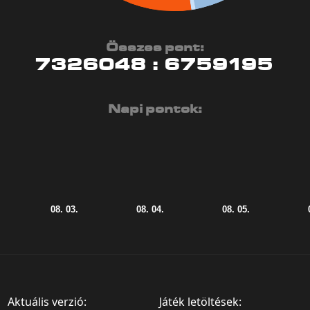
Összes pont:
7326048
:
6759195
Napi pontok:
Aktuális verzió:
Játék letöltések: