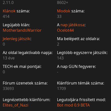
2.11.0
8602+
Klánok
száma:
Modok
száma:
414
33
Legújabb klán:
A
nap játékosa
:
MotherlandsWarrior
Ocelot44
Jelenleg játszik
:
Ma belépett az oldalra:
0
2
Az oldal legaktívabb napja:
Legtöbb egyszerre játszók:
13 éve
143
TECH-ek mai pontjai:
A nap GUN fegyvere:
0
-
Fórum üzenetek száma:
Klánfórum témák száma:
33693
1709
Legnézettebb klánfórum:
Legutoljára frissített mod:
Elites_of_Nazi
Bot mod 0.9 BETA