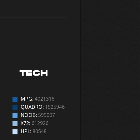
TECH
MPG:
4021316
QUADRO:
1525946
NOOB:
599007
X72:
612926
HPL:
80548