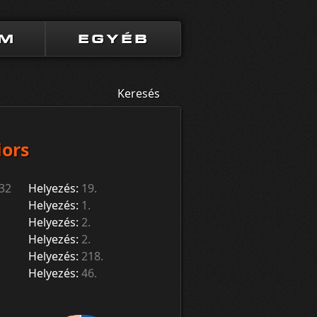
UM
EGYÉB
Keresés
iors
32
Helyezés:
19.
Helyezés:
1.
Helyezés:
2.
Helyezés:
2.
Helyezés:
218.
Helyezés:
46.