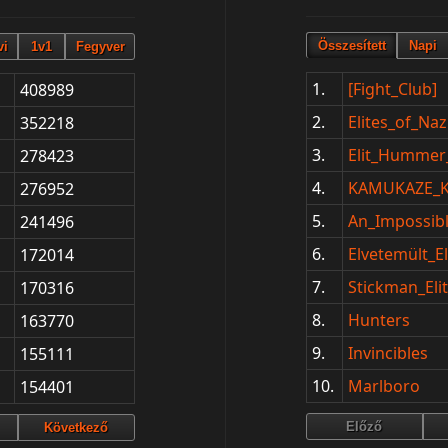
1.
[Fight_Club]
408989
2.
Elites_of_Naz
352218
3.
Elit_Hummer_
278423
4.
KAMUKAZE
276952
5.
An_Impossib
241496
6.
Elvetemült_
172014
7.
Stickman_El
170316
8.
Hunters
163770
9.
Invincibles
155111
10.
Marlboro
154401