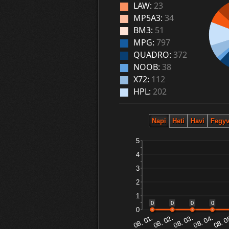
LAW:
23
MP5A3:
34
BM3:
51
MPG:
797
QUADRO:
372
NOOB:
38
X72:
112
HPL:
202