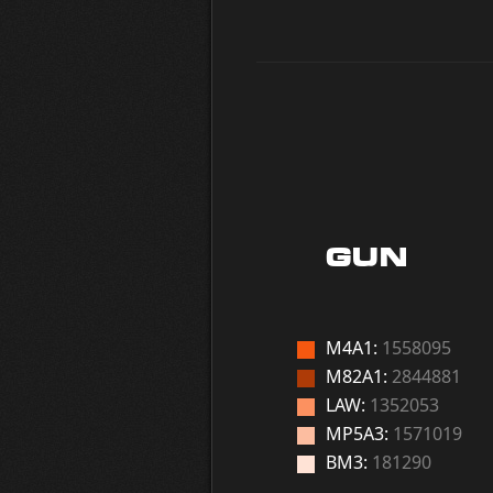
GUN
M4A1:
1558095
M82A1:
2844881
LAW:
1352053
MP5A3:
1571019
BM3:
181290