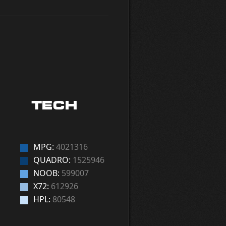
TECH
MPG:
4021316
QUADRO:
1525946
NOOB:
599007
X72:
612926
HPL:
80548