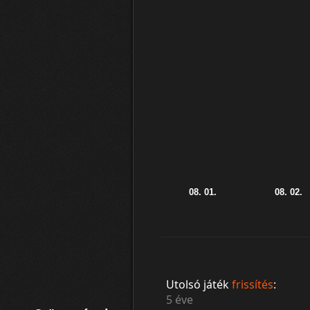
Utolsó játék
frissítés
:
5 éve