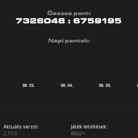
Összes pont:
7326048
:
6759195
Napi pontok:
Aktuális verzió:
Játék letöltések:
2.11.0
8602+