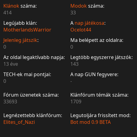
Klánok
száma:
Modok
száma:
414
33
Legújabb klán:
A
nap játékosa
:
MotherlandsWarrior
Ocelot44
Jelenleg játszik
:
Ma belépett az oldalra:
0
0
Az oldal legaktívabb napja:
Legtöbb egyszerre játszók:
13 éve
143
TECH-ek mai pontjai:
A nap GUN fegyvere:
0
-
Fórum üzenetek száma:
Klánfórum témák száma:
33693
1709
Legnézettebb klánfórum:
Legutoljára frissített mod:
Elites_of_Nazi
Bot mod 0.9 BETA