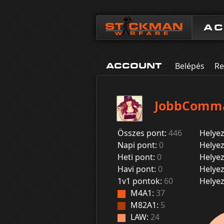
A
Belépés
Re
ACCOUNT
JobbComm
Összes pont:
446
Helyez
Napi pont:
0
Helyez
Heti pont:
0
Helyez
Havi pont:
0
Helyez
1v1 pontok:
60
Helyez
M4A1:
37
M82A1:
5
LAW:
24