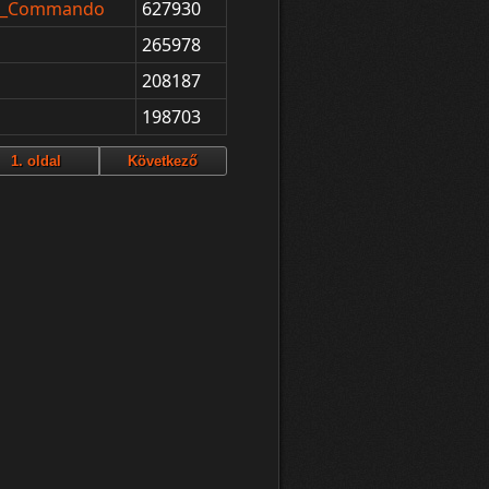
it_Commando
627930
265978
208187
198703