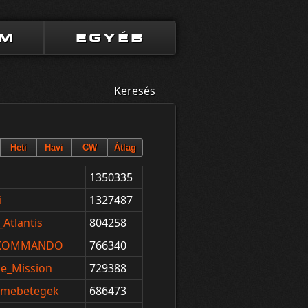
UM
EGYÉB
Keresés
1350335
i
1327487
Atlantis
804258
_KOMMANDO
766340
le_Mission
729388
Elmebetegek
686473