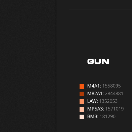
GUN
M4A1:
1558095
M82A1:
2844881
LAW:
1352053
MP5A3:
1571019
BM3:
181290