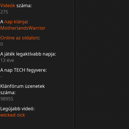
Videók
száma:
275
A
nap klánja
:
MotherlandsWarrior
Online az oldalon
:
0
A játék legaktívabb napja:
13 éve
A nap TECH fegyvere:
-
Klánfórum üzenetek
száma:
98955
Legújabb videó:
wicked sick