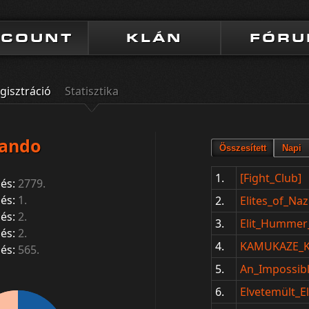
CCOUNT
KLÁN
FÓR
gisztráció
Statisztika
ando
1.
[Fight_Club]
és:
2779.
és:
1.
2.
Elites_of_Naz
és:
2.
3.
Elit_Hummer_
és:
2.
4.
KAMUKAZE
és:
565.
5.
An_Impossib
6.
Elvetemült_