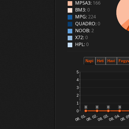
MP5A3:
166
BM3:
0
MPG:
224
QUADRO:
0
NOOB:
2
X72:
0
HPL:
0