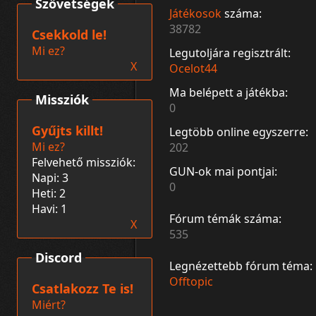
Szövetségek
Játékosok
száma:
38782
Csekkold le!
Mi ez?
Legutoljára regisztrált:
X
Ocelot44
Ma belépett a játékba:
Missziók
0
Gyűjts killt!
Legtöbb online egyszerre:
Mi ez?
202
Felvehető missziók:
GUN-ok mai pontjai:
Napi: 3
0
Heti: 2
Havi: 1
Fórum témák száma:
X
535
Discord
Legnézettebb fórum téma:
Offtopic
Csatlakozz Te is!
Miért?