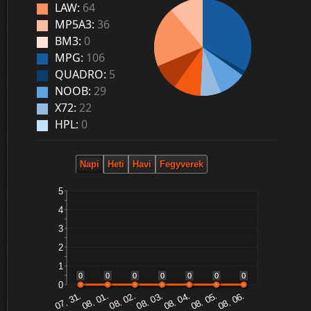
LAW:
64
MP5A3:
36
BM3:
0
MPG:
106
QUADRO:
5
NOOB:
29
X72:
22
HPL:
0