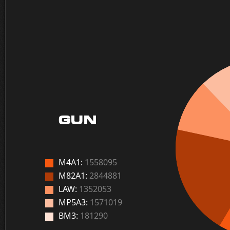
GUN
M4A1:
1558095
M82A1:
2844881
LAW:
1352053
MP5A3:
1571019
BM3:
181290