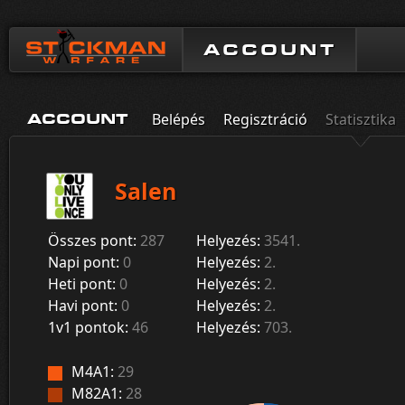
ACCOUNT
Belépés
Regisztráció
Statisztika
ACCOUNT
Salen
Összes pont:
287
Helyezés:
3541.
Napi pont:
0
Helyezés:
2.
Heti pont:
0
Helyezés:
2.
Havi pont:
0
Helyezés:
2.
1v1 pontok:
46
Helyezés:
703.
M4A1:
29
M82A1:
28