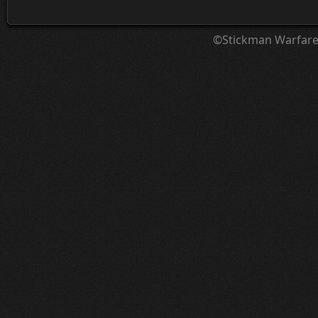
©Stickman Warfar