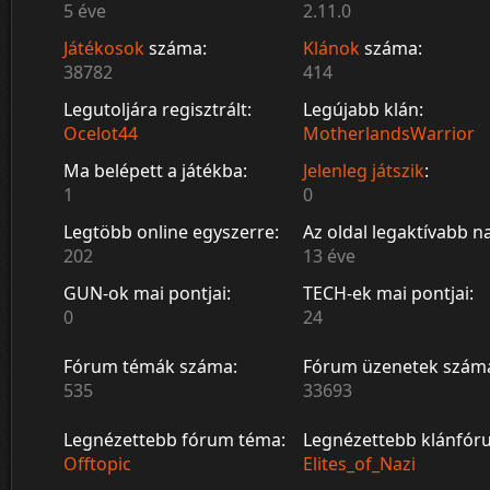
5 éve
2.11.0
Játékosok
száma:
Klánok
száma:
38782
414
Legutoljára regisztrált:
Legújabb klán:
Ocelot44
MotherlandsWarrior
Ma belépett a játékba:
Jelenleg játszik
:
1
0
Legtöbb online egyszerre:
Az oldal legaktívabb n
202
13 éve
GUN-ok mai pontjai:
TECH-ek mai pontjai:
0
24
Fórum témák száma:
Fórum üzenetek szám
535
33693
Legnézettebb fórum téma:
Legnézettebb klánfór
Offtopic
Elites_of_Nazi