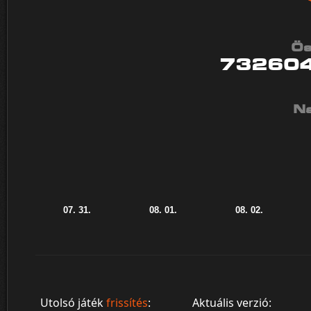
Ös
73260
Na
Utolsó játék
frissítés
:
Aktuális verzió: