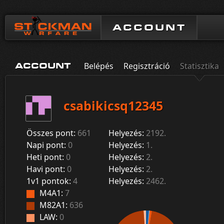
ACCOUNT
Belépés
Regisztráció
Statisztika
ACCOUNT
csabikicsq12345
Összes pont:
661
Helyezés:
2192.
Napi pont:
0
Helyezés:
1.
Heti pont:
0
Helyezés:
2.
Havi pont:
0
Helyezés:
2.
1v1 pontok:
4
Helyezés:
2462.
M4A1:
7
M82A1:
636
LAW:
0