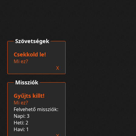
Szövetségek
Csekkold le!
Mi ez?
X
Missziók
Gyűjts killt!
Mi ez?
Felvehető missziók:
Napi: 3
Heti: 2
Havi: 1