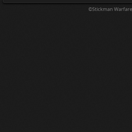
©Stickman Warfar