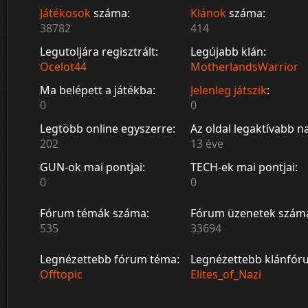
Játékosok
száma:
Klánok
száma:
38782
414
Legutoljára regisztrált:
Legújabb klán:
Ocelot44
MotherlandsWarrior
Ma belépett a játékba:
Jelenleg játszik
:
0
0
Legtöbb online egyszerre:
Az oldal legaktívabb n
202
13 éve
GUN-ok mai pontjai:
TECH-ek mai pontjai:
0
0
Fórum témák száma:
Fórum üzenetek szám
535
33694
Legnézettebb fórum téma:
Legnézettebb klánfór
Offtopic
Elites_of_Nazi