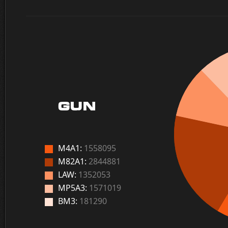
GUN
M4A1:
1558095
M82A1:
2844881
LAW:
1352053
MP5A3:
1571019
BM3:
181290