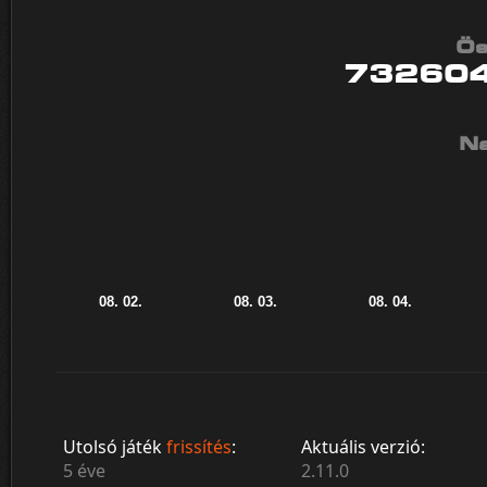
Ös
73260
Na
Utolsó játék
frissítés
:
Aktuális verzió:
5 éve
2.11.0