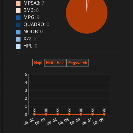
MP5A3:
7
BM3:
0
MPG:
9
QUADRO:
0
NOOB:
0
X72:
2
HPL:
0