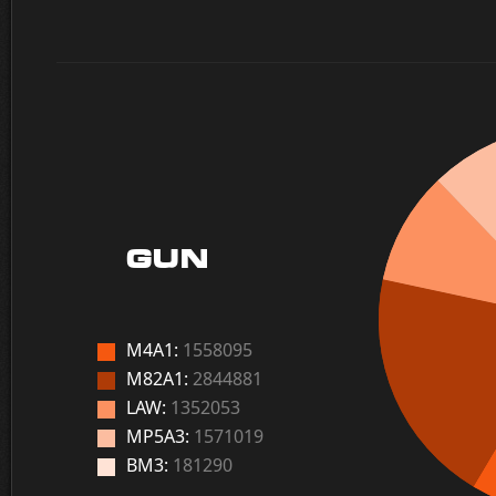
GUN
M4A1:
1558095
M82A1:
2844881
LAW:
1352053
MP5A3:
1571019
BM3:
181290