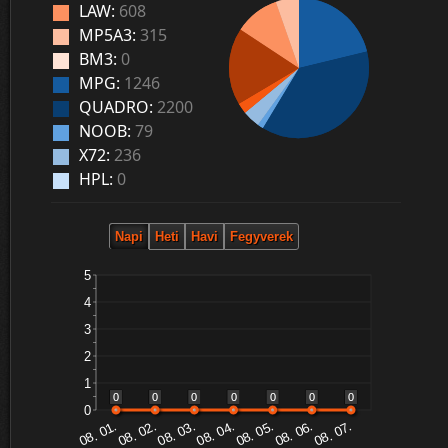
LAW:
608
MP5A3:
315
BM3:
0
MPG:
1246
QUADRO:
2200
NOOB:
79
X72:
236
HPL:
0