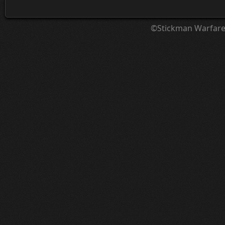
©Stickman Warfar