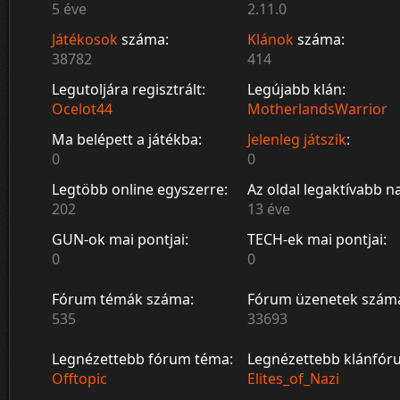
5 éve
2.11.0
Játékosok
száma:
Klánok
száma:
38782
414
Legutoljára regisztrált:
Legújabb klán:
Ocelot44
MotherlandsWarrior
Ma belépett a játékba:
Jelenleg játszik
:
0
0
Legtöbb online egyszerre:
Az oldal legaktívabb n
202
13 éve
GUN-ok mai pontjai:
TECH-ek mai pontjai:
0
0
Fórum témák száma:
Fórum üzenetek szám
535
33693
Legnézettebb fórum téma:
Legnézettebb klánfór
Offtopic
Elites_of_Nazi