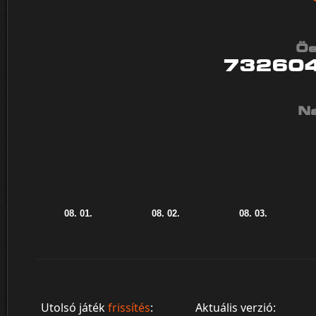
Ös
73260
Na
Utolsó játék
frissítés
:
Aktuális verzió: