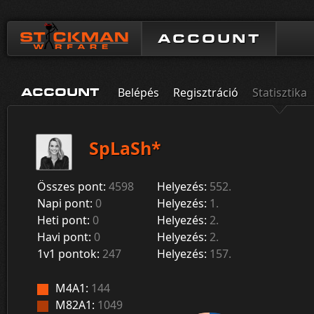
ACCOUNT
Belépés
Regisztráció
Statisztika
ACCOUNT
SpLaSh*
Összes pont:
4598
Helyezés:
552.
Napi pont:
0
Helyezés:
1.
Heti pont:
0
Helyezés:
2.
Havi pont:
0
Helyezés:
2.
1v1 pontok:
247
Helyezés:
157.
M4A1:
144
M82A1:
1049