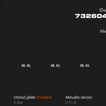
Ös
73260
Na
Utolsó játék
frissítés
:
Aktuális verzió:
5 éve
2.11.0