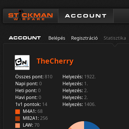
ACCOUNT
Belépés
Regisztráció
Statisztika
ACCOUNT
TheCherry
Összes pont:
810
Helyezés:
1922.
Napi pont:
0
Helyezés:
1.
Heti pont:
0
Helyezés:
2.
Havi pont:
0
Helyezés:
2.
1v1 pontok:
14
Helyezés:
1406.
M4A1:
68
M82A1:
256
LAW:
70