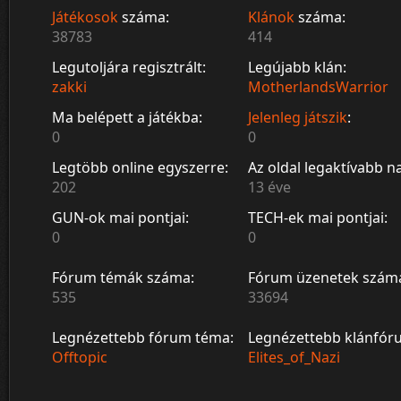
Játékosok
száma:
Klánok
száma:
38783
414
Legutoljára regisztrált:
Legújabb klán:
zakki
MotherlandsWarrior
Ma belépett a játékba:
Jelenleg játszik
:
0
0
Legtöbb online egyszerre:
Az oldal legaktívabb n
202
13 éve
GUN-ok mai pontjai:
TECH-ek mai pontjai:
0
0
Fórum témák száma:
Fórum üzenetek szám
535
33694
Legnézettebb fórum téma:
Legnézettebb klánfór
Offtopic
Elites_of_Nazi