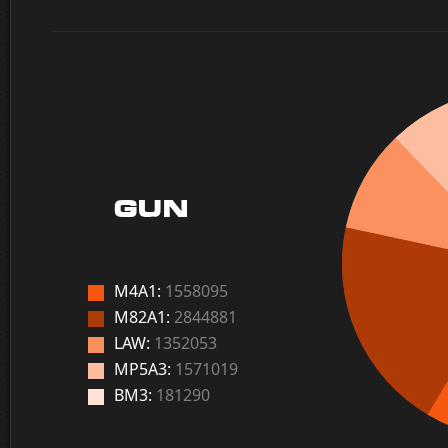
GUN
M4A1:
1558095
M82A1:
2844881
LAW:
1352053
MP5A3:
1571019
BM3:
181290