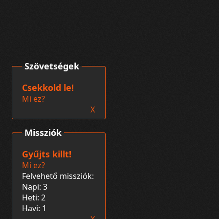
Szövetségek
Csekkold le!
Mi ez?
X
Missziók
Gyűjts killt!
Mi ez?
Felvehető missziók:
Napi: 3
Heti: 2
Havi: 1