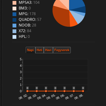
MP5A3:
104
BM3:
0
MPG:
178
QUADRO:
57
NOOB:
28
X72:
84
HPL:
0