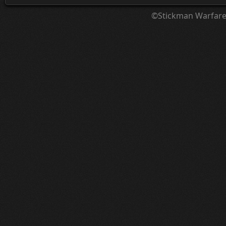
©Stickman Warfar