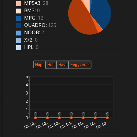
MP5A3:
28
BM3:
0
MPG:
12
QUADRO:
125
NOOB:
2
X72:
0
HPL:
0