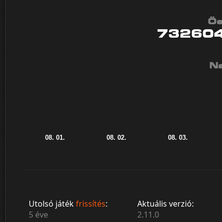
Ös
73260
Na
Utolsó játék
frissítés
:
Aktuális verzió:
5 éve
2.11.0