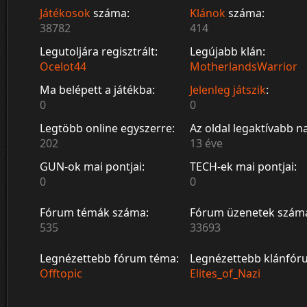
Játékosok
száma:
Klánok
száma:
38782
414
Legutoljára regisztrált:
Legújabb klán:
Ocelot44
MotherlandsWarrior
Ma belépett a játékba:
Jelenleg játszik
:
0
0
Legtöbb online egyszerre:
Az oldal legaktívabb n
202
13 éve
GUN-ok mai pontjai:
TECH-ek mai pontjai:
0
0
Fórum témák száma:
Fórum üzenetek szám
535
33693
Legnézettebb fórum téma:
Legnézettebb klánfór
Offtopic
Elites_of_Nazi