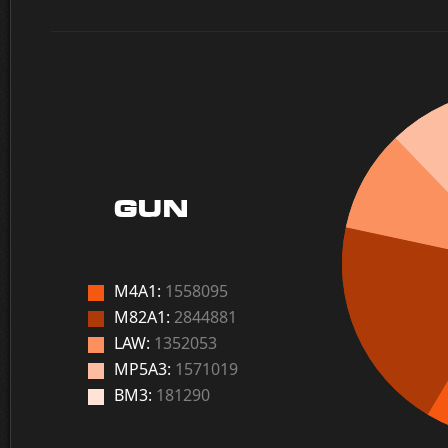
GUN
M4A1:
1558095
M82A1:
2844881
LAW:
1352053
MP5A3:
1571019
BM3:
181290