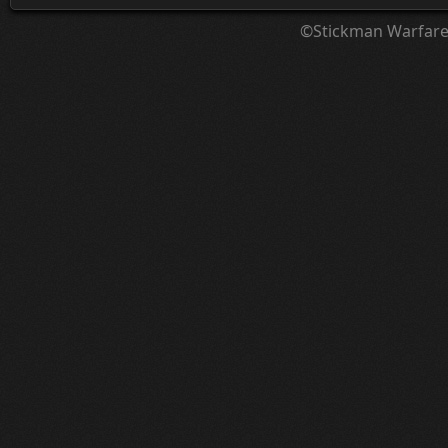
©Stickman Warfar