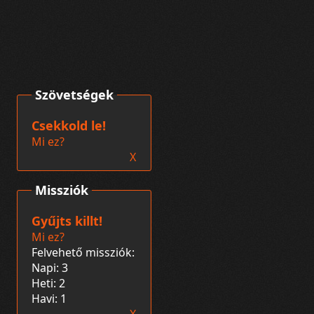
Szövetségek
Csekkold le!
Mi ez?
X
Missziók
Gyűjts killt!
Mi ez?
Felvehető missziók:
Napi: 3
Heti: 2
Havi: 1