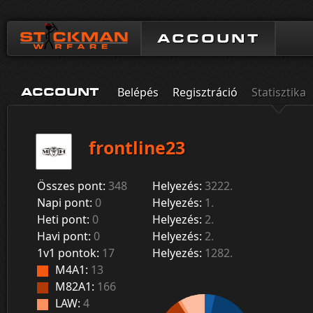
ACCOUNT
Belépés
Regisztráció
Statisztika
ACCOUNT
frontline23
Összes pont:
348
Helyezés:
3222.
Napi pont:
0
Helyezés:
1.
Heti pont:
0
Helyezés:
2.
Havi pont:
0
Helyezés:
2.
1v1 pontok:
17
Helyezés:
1282.
M4A1:
13
M82A1:
166
LAW:
4