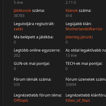
5 éve
2.11.0
Játékosok
száma:
Klánok
száma:
38783
414
Legutoljára regisztrált:
Legújabb klán:
zakki
MotherlandsWarrior
Ma belépett a játékba:
Jelenleg játszik
:
0
0
Legtöbb online egyszerre:
Az oldal legaktívabb n
202
13 éve
GUN-ok mai pontjai:
TECH-ek mai pontjai:
0
0
Fórum témák száma:
Fórum üzenetek szám
535
33694
Legnézettebb fórum téma:
Legnézettebb klánfór
Offtopic
Elites_of_Nazi