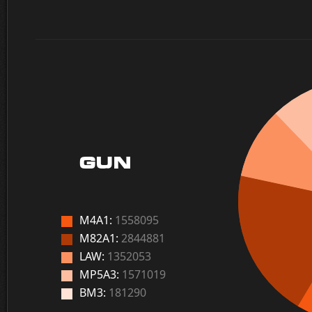
GUN
M4A1:
1558095
M82A1:
2844881
LAW:
1352053
MP5A3:
1571019
BM3:
181290