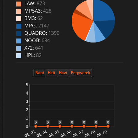
LAW:
873
MP5A3:
428
BM3:
62
MPG:
2147
QUADRO:
1390
NOOB:
684
X72:
641
HPL:
82