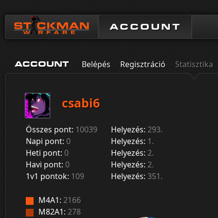
ACCOUNT
Belépés
Regisztráció
Statisztika
ACCOUNT
csabi6
Összes pont:
10039
Helyezés:
293.
Napi pont:
0
Helyezés:
1.
Heti pont:
0
Helyezés:
2.
Havi pont:
0
Helyezés:
2.
1v1 pontok:
109
Helyezés:
351.
M4A1:
2166
M82A1:
278