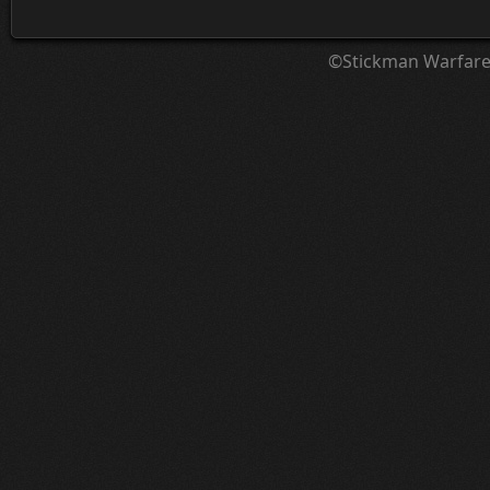
©Stickman Warfar