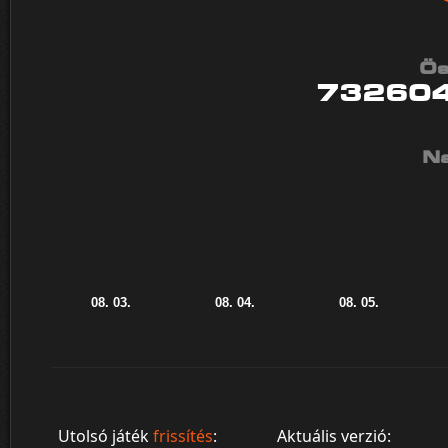
Ös
73260
Na
Utolsó játék
frissítés
:
Aktuális verzió: