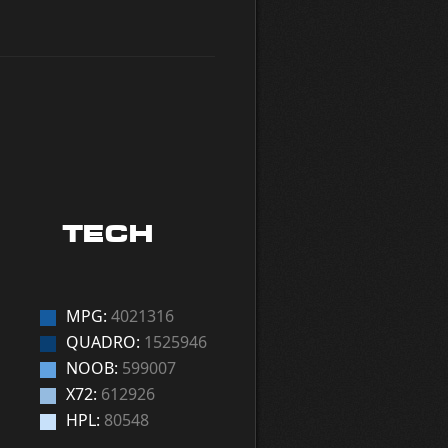
TECH
MPG:
4021316
QUADRO:
1525946
NOOB:
599007
X72:
612926
HPL:
80548