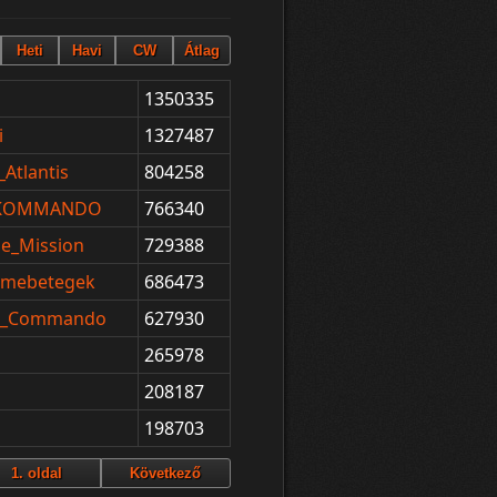
1350335
i
1327487
Atlantis
804258
_KOMMANDO
766340
le_Mission
729388
Elmebetegek
686473
it_Commando
627930
265978
208187
198703