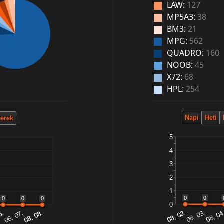
LAW:
127
MP5A3:
38
BM3:
21
MPG:
562
QUADRO:
160
NOOB:
45
X72:
68
HPL:
254