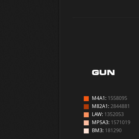
GUN
M4A1:
1558095
M82A1:
2844881
LAW:
1352053
MP5A3:
1571019
BM3:
181290