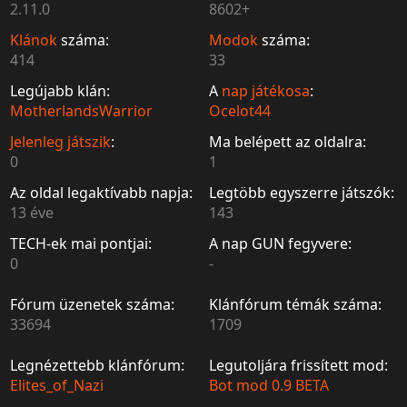
2.11.0
8602+
Klánok
száma:
Modok
száma:
414
33
Legújabb klán:
A
nap játékosa
:
MotherlandsWarrior
Ocelot44
Jelenleg játszik
:
Ma belépett az oldalra:
0
1
Az oldal legaktívabb napja:
Legtöbb egyszerre játszók:
13 éve
143
TECH-ek mai pontjai:
A nap GUN fegyvere:
0
-
Fórum üzenetek száma:
Klánfórum témák száma:
33694
1709
Legnézettebb klánfórum:
Legutoljára frissített mod:
Elites_of_Nazi
Bot mod 0.9 BETA