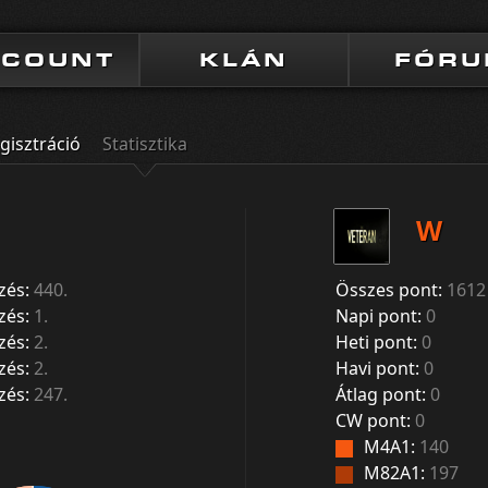
CCOUNT
KLÁN
FÓR
gisztráció
Statisztika
W
zés:
440.
Összes pont:
1612
zés:
1.
Napi pont:
0
zés:
2.
Heti pont:
0
zés:
2.
Havi pont:
0
zés:
247.
Átlag pont:
0
CW pont:
0
M4A1:
140
M82A1:
197