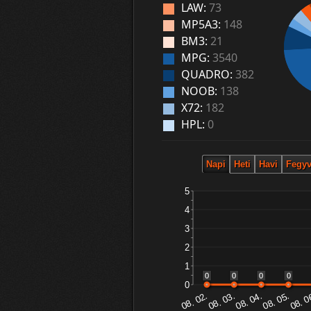
LAW:
73
MP5A3:
148
BM3:
21
MPG:
3540
QUADRO:
382
NOOB:
138
X72:
182
HPL:
0