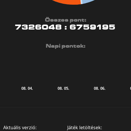
Összes pont:
7326048
:
6759195
Napi pontok:
Aktuális verzió:
Játék letöltések: