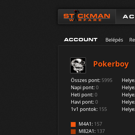
A
Belépés
Re
ACCOUNT
Pokerboy
Összes pont:
5995
Helye
Napi pont:
0
Helye
Heti pont:
0
Helye
Havi pont:
0
Helye
1v1 pontok:
155
Helye
M4A1:
157
M82A1:
137