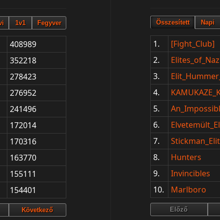
1.
[Fight_Club]
408989
2.
Elites_of_Naz
352218
3.
Elit_Hummer_
278423
4.
KAMUKAZE
276952
5.
An_Impossib
241496
6.
Elvetemült_
172014
7.
Stickman_El
170316
8.
Hunters
163770
9.
Invincibles
155111
10.
Marlboro
154401