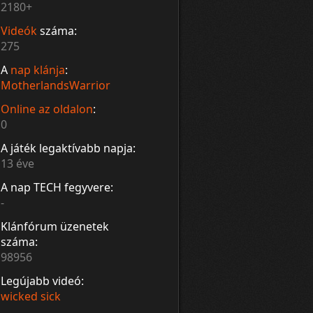
2180+
Videók
száma:
275
A
nap klánja
:
MotherlandsWarrior
Online az oldalon
:
0
A játék legaktívabb napja:
13 éve
A nap TECH fegyvere:
-
Klánfórum üzenetek
száma:
98956
Legújabb videó:
wicked sick