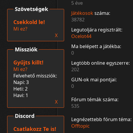
5 éve
Szövetségek
Játékosok
száma:
38782
Csekkold le!
Mi ez?
Legutoljára regisztrált:
X
Ocelot44
Ma belépett a játékba:
Missziók
0
Gyűjts killt!
Legtöbb online egyszerre:
Mi ez?
202
Felvehető missziók:
GUN-ok mai pontjai:
Napi: 3
0
Heti: 2
Havi: 1
Fórum témák száma:
X
535
Discord
Legnézettebb fórum téma:
Offtopic
Csatlakozz Te is!