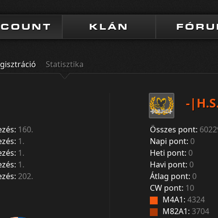
CCOUNT
KLÁN
FÓR
gisztráció
Statisztika
-|H.S
ezés:
160.
Összes pont:
6022
ezés:
1.
Napi pont:
0
ezés:
1.
Heti pont:
0
ezés:
1.
Havi pont:
0
ezés:
202.
Átlag pont:
0
CW pont:
10
M4A1:
4324
M82A1:
3704