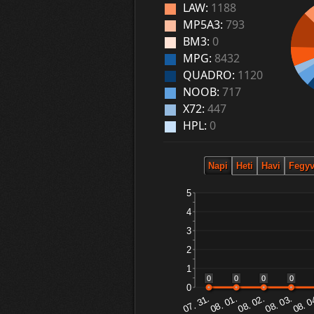
LAW:
1188
MP5A3:
793
BM3:
0
MPG:
8432
QUADRO:
1120
NOOB:
717
X72:
447
HPL:
0