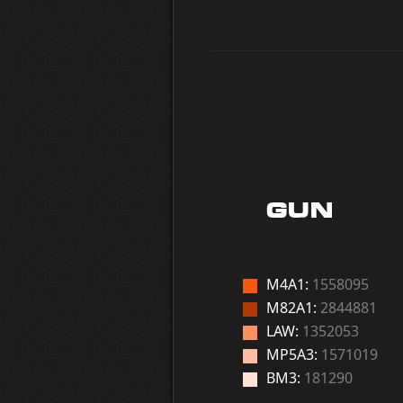
GUN
M4A1:
1558095
M82A1:
2844881
LAW:
1352053
MP5A3:
1571019
BM3:
181290