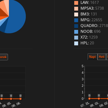
LAW:
1617
MP5A3:
5738
BM3:
131
MPG:
22655
QUADRO:
2718
NOOB:
696
X72:
1259
HPL:
20