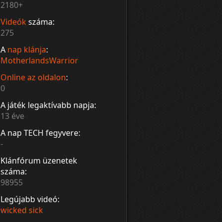
2180+
Videók
száma:
275
A
nap klánja
:
MotherlandsWarrior
Online az oldalon
:
0
A játék legaktívabb napja:
13 éve
A nap TECH fegyvere:
-
Klánfórum üzenetek
száma:
98955
Legújabb videó:
wicked sick