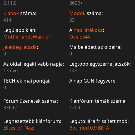
2.11.0
8602+
Klánok
száma:
Modok
száma:
414
33
Legújabb klán:
A
nap játékosa
:
MotherlandsWarrior
Ocelot44
Jelenleg játszik
:
Ma belépett az oldalra:
0
0
Az oldal legaktívabb napja:
Legtöbb egyszerre játszók:
13 éve
143
TECH-ek mai pontjai:
A nap GUN fegyvere:
0
-
Fórum üzenetek száma:
Klánfórum témák száma:
33692
1709
Legnézettebb klánfórum:
Legutoljára frissített mod:
Elites_of_Nazi
Bot mod 0.9 BETA