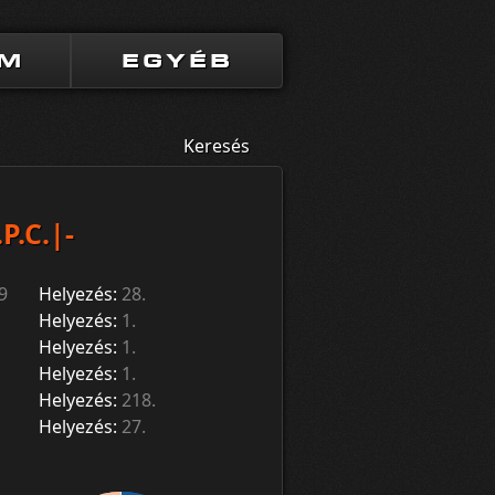
UM
EGYÉB
Keresés
.P.C.|-
9
Helyezés:
28.
Helyezés:
1.
Helyezés:
1.
Helyezés:
1.
Helyezés:
218.
Helyezés:
27.