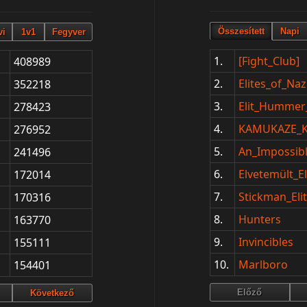
1.
[Fight_Club]
408989
2.
Elites_of_Naz
352218
3.
Elit_Hummer_
278423
4.
KAMUKAZE
276952
5.
An_Impossib
241496
6.
Elvetemült_
172014
7.
Stickman_El
170316
8.
Hunters
163770
9.
Invincibles
155111
10.
Marlboro
154401