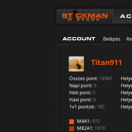
A
Belépés
Re
ACCOUNT
Titan911
Összes pont:
18967
Hely
Napi pont:
0
Hely
Heti pont:
0
Hely
Havi pont:
0
Hely
1v1 pontok:
185
Hely
M4A1:
972
M82A1:
1870