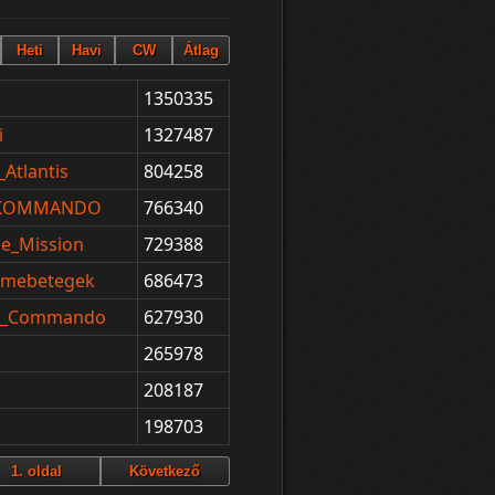
1350335
i
1327487
Atlantis
804258
_KOMMANDO
766340
le_Mission
729388
Elmebetegek
686473
it_Commando
627930
265978
208187
198703