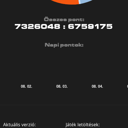
Összes pont:
7326048
:
6759175
Napi pontok:
Aktuális verzió:
Játék letöltések: