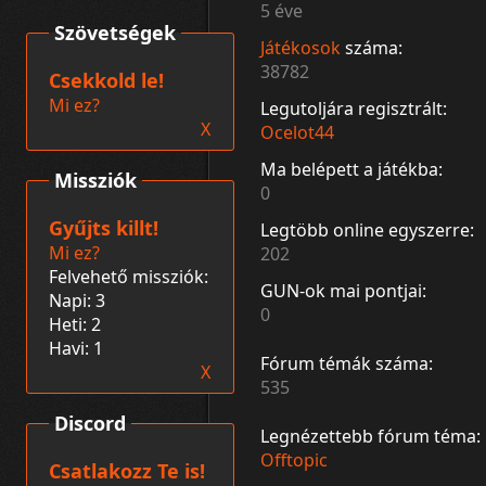
5 éve
Szövetségek
Játékosok
száma:
38782
Csekkold le!
Mi ez?
Legutoljára regisztrált:
X
Ocelot44
Ma belépett a játékba:
Missziók
0
Gyűjts killt!
Legtöbb online egyszerre:
Mi ez?
202
Felvehető missziók:
GUN-ok mai pontjai:
Napi: 3
0
Heti: 2
Havi: 1
Fórum témák száma:
X
535
Discord
Legnézettebb fórum téma:
Offtopic
Csatlakozz Te is!