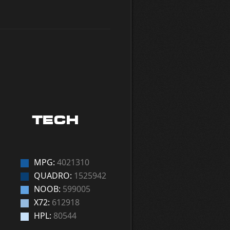
TECH
MPG:
4021310
QUADRO:
1525942
NOOB:
599005
X72:
612918
HPL:
80544