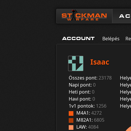
A
Belépés
Re
ACCOUNT
Isaac
Összes pont:
23178
Hely
Napi pont:
0
Hely
Heti pont:
0
Hely
Havi pont:
0
Hely
1v1 pontok:
1256
Hely
M4A1:
4272
M82A1:
6805
LAW:
4084