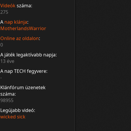
Videók
száma:
275
A
nap klánja
:
MotherlandsWarrior
Online az oldalon
:
0
A játék legaktívabb napja:
13 éve
A nap TECH fegyvere:
-
Klánfórum üzenetek
száma:
98955
Legújabb videó:
wicked sick