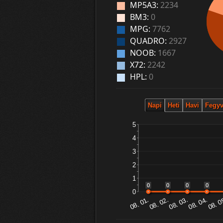
MP5A3:
2234
BM3:
0
MPG:
7762
QUADRO:
2927
NOOB:
1667
X72:
2242
HPL:
0