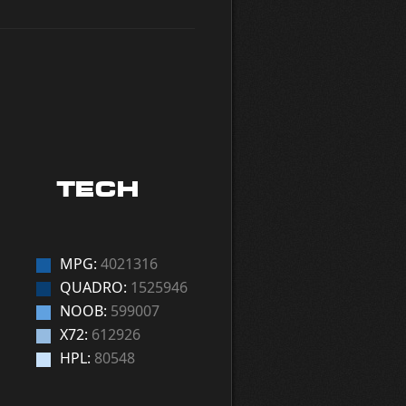
TECH
MPG:
4021316
QUADRO:
1525946
NOOB:
599007
X72:
612926
HPL:
80548