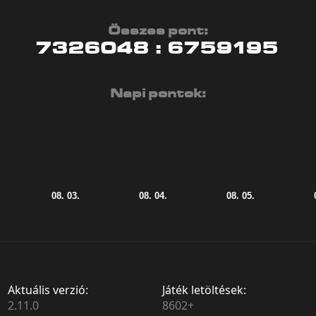
Összes pont:
7326048
:
6759195
Napi pontok:
Aktuális verzió:
Játék letöltések:
2.11.0
8602+