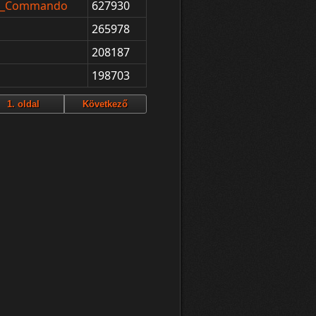
it_Commando
627930
265978
208187
198703