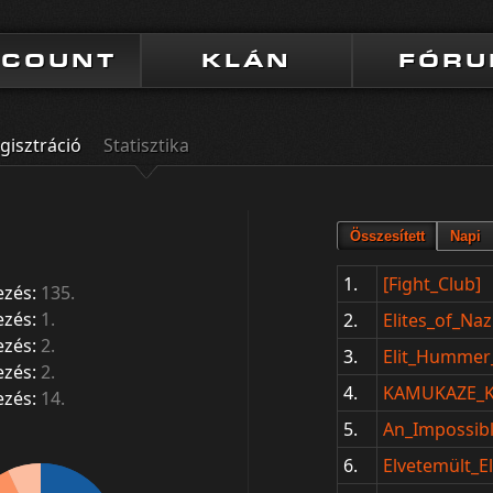
CCOUNT
KLÁN
FÓR
gisztráció
Statisztika
1.
[Fight_Club]
ezés:
135.
ezés:
1.
2.
Elites_of_Naz
ezés:
2.
3.
Elit_Hummer_
ezés:
2.
4.
KAMUKAZE
ezés:
14.
5.
An_Impossib
6.
Elvetemült_