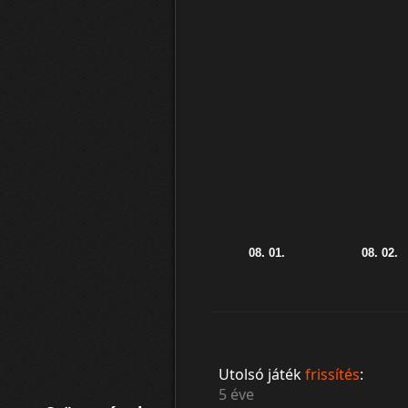
Utolsó játék
frissítés
:
5 éve