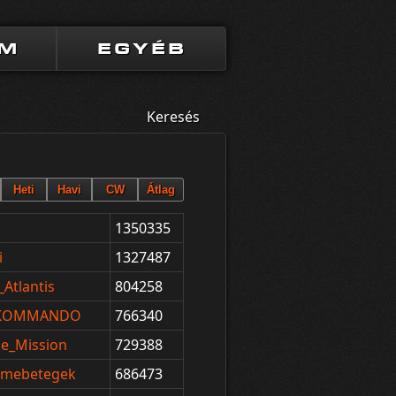
UM
EGYÉB
Keresés
1350335
i
1327487
Atlantis
804258
_KOMMANDO
766340
le_Mission
729388
Elmebetegek
686473