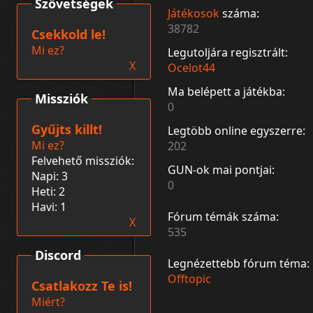
Szövetségek
Játékosok
száma:
38782
Csekkold le!
Mi ez?
Legutoljára regisztrált:
X
Ocelot44
Ma belépett a játékba:
Missziók
0
Gyűjts killt!
Legtöbb online egyszerre:
Mi ez?
202
Felvehető missziók:
GUN-ok mai pontjai:
Napi: 3
0
Heti: 2
Havi: 1
Fórum témák száma:
X
535
Discord
Legnézettebb fórum téma:
Offtopic
Csatlakozz Te is!
Miért?