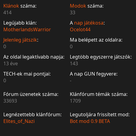
Klánok
száma:
Modok
száma:
414
33
Legújabb klán:
A
nap játékosa
:
MotherlandsWarrior
Ocelot44
Jelenleg játszik
:
Ma belépett az oldalra:
0
0
Az oldal legaktívabb napja:
Legtöbb egyszerre játszók:
13 éve
143
TECH-ek mai pontjai:
A nap GUN fegyvere:
0
-
Fórum üzenetek száma:
Klánfórum témák száma:
33693
1709
Legnézettebb klánfórum:
Legutoljára frissített mod:
Elites_of_Nazi
Bot mod 0.9 BETA