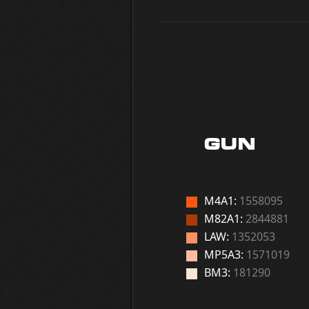
GUN
M4A1:
1558095
M82A1:
2844881
LAW:
1352053
MP5A3:
1571019
BM3:
181290