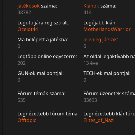
Játékosok
száma:
Klánok
száma:
38782
414
Legutoljára regisztrált:
Legújabb klán:
Ocelot44
MotherlandsWarrior
Ma belépett a játékba:
Jelenleg játszik
:
0
0
Legtöbb online egyszerre:
Az oldal legaktívabb n
202
13 éve
GUN-ok mai pontjai:
TECH-ek mai pontjai:
0
0
Fórum témák száma:
Fórum üzenetek szám
535
33693
Legnézettebb fórum téma:
Legnézettebb klánfór
Offtopic
Elites_of_Nazi