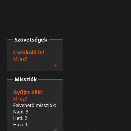
Szövetségek
Csekkold le!
Mi ez?
X
Missziók
Gyűjts killt!
Mi ez?
Felvehető missziók:
Napi: 3
Heti: 2
Havi: 1