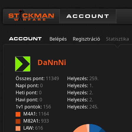
ACCOUNT
Belépés
Regisztráció
Statisztika
ACCOUNT
DaNnNi
Összes pont:
11349
Helyezés:
259.
Napi pont:
0
Helyezés:
1.
Heti pont:
0
Helyezés:
2.
Havi pont:
0
Helyezés:
2.
1v1 pontok:
156
Helyezés:
245.
M4A1:
1164
M82A1:
933
LAW:
616