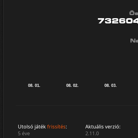
Ös
73260
Na
Utolsó játék
frissítés
:
Aktuális verzió:
5 éve
2.11.0