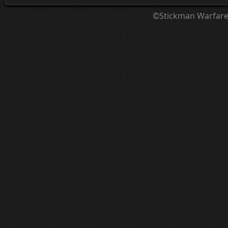
©Stickman Warfar