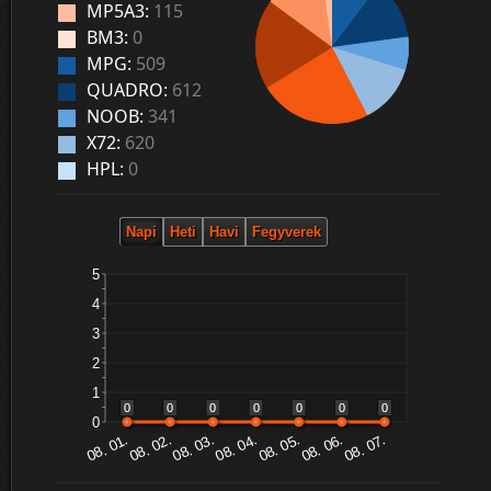
MP5A3:
115
BM3:
0
MPG:
509
QUADRO:
612
NOOB:
341
X72:
620
HPL:
0