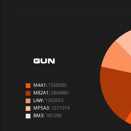
GUN
M4A1:
1558095
M82A1:
2844881
LAW:
1352053
MP5A3:
1571019
BM3:
181290