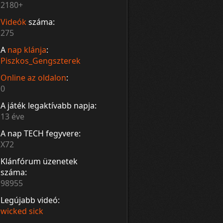
2180+
Videók
száma:
275
A
nap klánja
:
Piszkos_Gengszterek
Online az oldalon
:
0
A játék legaktívabb napja:
13 éve
A nap TECH fegyvere:
X72
Klánfórum üzenetek
száma:
98955
Legújabb videó:
wicked sick