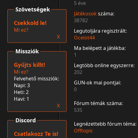
5 éve
Szövetségek
Játékosok
száma:
38782
Csekkold le!
Mi ez?
Legutoljára regisztrált:
X
Ocelot44
Ma belépett a játékba:
Missziók
1
Gyűjts killt!
Legtöbb online egyszerre:
Mi ez?
202
Felvehető missziók:
GUN-ok mai pontjai:
Napi: 3
0
Heti: 2
Havi: 1
Fórum témák száma:
X
535
Discord
Legnézettebb fórum téma:
Offtopic
Csatlakozz Te is!