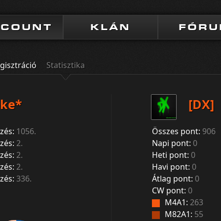
CCOUNT
KLÁN
FÓR
gisztráció
Statisztika
oke*
[DX]
zés:
1056.
Összes pont:
906
zés:
2.
Napi pont:
0
zés:
2.
Heti pont:
0
zés:
2.
Havi pont:
0
zés:
336.
Átlag pont:
0
CW pont:
0
M4A1:
263
M82A1:
55