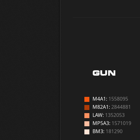
GUN
M4A1:
1558095
M82A1:
2844881
LAW:
1352053
MP5A3:
1571019
BM3:
181290