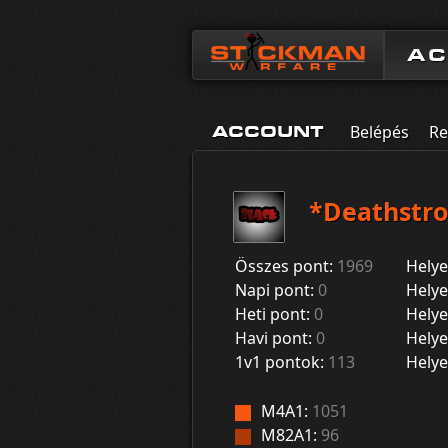
A
Belépés
Re
ACCOUNT
*Deathstr
Összes pont:
1969
Helye
Napi pont:
0
Helye
Heti pont:
0
Helye
Havi pont:
0
Helye
1v1 pontok:
113
Helye
M4A1:
1051
M82A1:
96