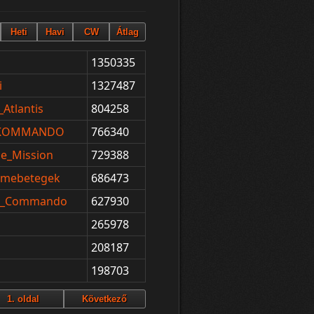
1350335
i
1327487
Atlantis
804258
_KOMMANDO
766340
le_Mission
729388
Elmebetegek
686473
it_Commando
627930
265978
208187
198703