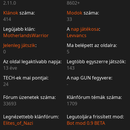
2.11.0
8602+
Klánok
száma:
Modok
száma:
414
33
Legújabb klán:
A
nap játékosa
:
MotherlandsWarrior
Levvancs
Jelenleg játszik
:
Ma belépett az oldalra:
0
5
Az oldal legaktívabb napja:
Legtöbb egyszerre játszók:
13 éve
143
TECH-ek mai pontjai:
A nap GUN fegyvere:
24
-
Fórum üzenetek száma:
Klánfórum témák száma:
33693
1709
Legnézettebb klánfórum:
Legutoljára frissített mod:
Elites_of_Nazi
Bot mod 0.9 BETA