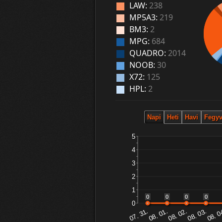
LAW:
238
MP5A3:
219
BM3:
2
MPG:
684
QUADRO:
2014
NOOB:
30
X72:
125
HPL:
2