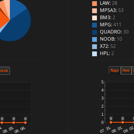
LAW:
28
MP5A3:
53
BM3:
2
MPG:
411
QUADRO:
30
NOOB:
10
X72:
52
HPL:
2