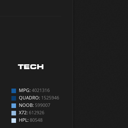
TECH
MPG:
4021316
QUADRO:
1525946
NOOB:
599007
X72:
612926
HPL:
80548