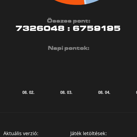
Összes pont:
7326048
:
6759195
Napi pontok:
Aktuális verzió:
Játék letöltések: