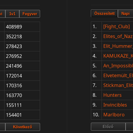
1.
[Fight_Club]
408989
2.
Elites_of_Naz
352218
3.
Elit_Hummer_
278423
4.
KAMUKAZE
276952
5.
An_Impossib
241496
6.
Elvetemült_
172014
7.
Stickman_El
170316
8.
Hunters
163770
9.
Invincibles
155111
10.
Marlboro
154401