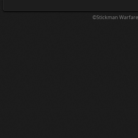
©Stickman Warfar