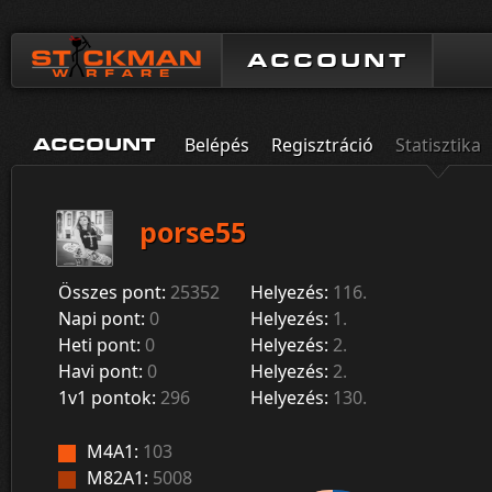
ACCOUNT
Belépés
Regisztráció
Statisztika
ACCOUNT
porse55
Összes pont:
25352
Helyezés:
116.
Napi pont:
0
Helyezés:
1.
Heti pont:
0
Helyezés:
2.
Havi pont:
0
Helyezés:
2.
1v1 pontok:
296
Helyezés:
130.
M4A1:
103
M82A1:
5008