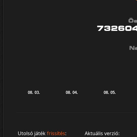
Ös
73260
Na
Utolsó játék
frissítés
:
Aktuális verzió: