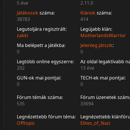
5 éve
2.11.0
Játékosok
száma:
Klánok
száma:
38783
414
Legutoljára regisztrált:
Legújabb klán:
zakki
MotherlandsWarrior
Ma belépett a játékba:
Jelenleg játszik
:
0
0
Legtöbb online egyszerre:
Az oldal legaktívabb n
202
13 éve
GUN-ok mai pontjai:
TECH-ek mai pontjai:
0
0
Fórum témák száma:
Fórum üzenetek szám
535
33694
Legnézettebb fórum téma:
Legnézettebb klánfór
Offtopic
Elites_of_Nazi