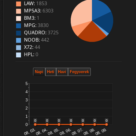
LAW:
1853
MP5A3:
6303
BM3:
1
MPG:
3830
QUADRO:
3725
NOOB:
442
X72:
44
HPL:
0