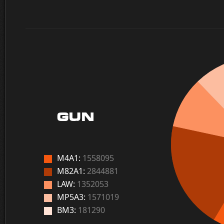
GUN
M4A1:
1558095
M82A1:
2844881
LAW:
1352053
MP5A3:
1571019
BM3:
181290